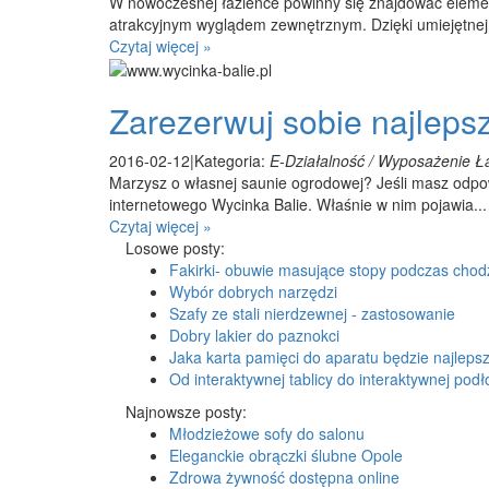
W nowoczesnej łazience powinny się znajdować elemen
atrakcyjnym wyglądem zewnętrznym. Dzięki umiejętnej 
Czytaj więcej »
Zarezerwuj sobie najleps
2016-02-12
|
Kategoria:
E-Działalność / Wyposażenie Ła
Marzysz o własnej saunie ogrodowej? Jeśli masz odpowi
internetowego Wycinka Balie. Właśnie w nim pojawia...
Czytaj więcej »
Losowe posty:
Fakirki- obuwie masujące stopy podczas chod
Wybór dobrych narzędzi
Szafy ze stali nierdzewnej - zastosowanie
Dobry lakier do paznokci
Jaka karta pamięci do aparatu będzie najleps
Od interaktywnej tablicy do interaktywnej podł
Najnowsze posty:
Młodzieżowe sofy do salonu
Eleganckie obrączki ślubne Opole
Zdrowa żywność dostępna online