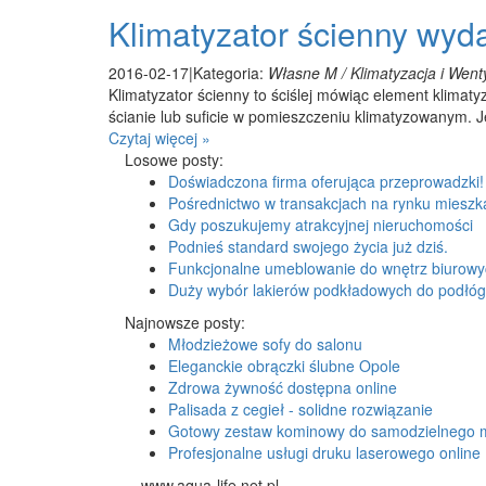
Klimatyzator ścienny wyd
2016-02-17
|
Kategoria:
Własne M / Klimatyzacja i Went
Klimatyzator ścienny to ściślej mówiąc element klimat
ścianie lub suficie w pomieszczeniu klimatyzowanym. J
Czytaj więcej »
Losowe posty:
Doświadczona firma oferująca przeprowadzki
Pośrednictwo w transakcjach na rynku miesz
Gdy poszukujemy atrakcyjnej nieruchomości
Podnieś standard swojego życia już dziś.
Funkcjonalne umeblowanie do wnętrz biurow
Duży wybór lakierów podkładowych do podłóg
Najnowsze posty:
Młodzieżowe sofy do salonu
Eleganckie obrączki ślubne Opole
Zdrowa żywność dostępna online
Palisada z cegieł - solidne rozwiązanie
Gotowy zestaw kominowy do samodzielnego 
Profesjonalne usługi druku laserowego online
www.aqua-life.net.pl