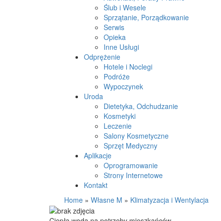
Ślub i Wesele
Sprzątanie, Porządkowanie
Serwis
Opieka
Inne Usługi
Odprężenie
Hotele i Noclegi
Podróże
Wypoczynek
Uroda
Dietetyka, Odchudzanie
Kosmetyki
Leczenie
Salony Kosmetyczne
Sprzęt Medyczny
Aplikacje
Oprogramowanie
Strony Internetowe
Kontakt
Home
»
Własne M
»
Klimatyzacja i Wentylacja
Ciepła woda na potrzeby mieszkańców