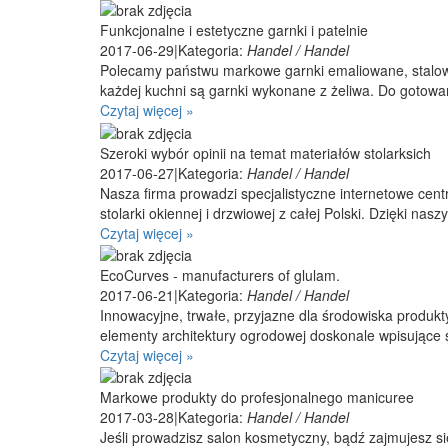
Funkcjonalne i estetyczne garnki i patelnie
2017-06-29
|
Kategoria:
Handel / Handel
Polecamy państwu markowe garnki emaliowane, stalowe
każdej kuchni są garnki wykonane z żeliwa. Do gotowan
Czytaj więcej »
Szeroki wybór opinii na temat materiałów stolarksich
2017-06-27
|
Kategoria:
Handel / Handel
Nasza firma prowadzi specjalistyczne internetowe centr
stolarki okiennej i drzwiowej z całej Polski. Dzięki nas
Czytaj więcej »
EcoCurves - manufacturers of glulam.
2017-06-21
|
Kategoria:
Handel / Handel
Innowacyjne, trwałe, przyjazne dla środowiska produkt
elementy architektury ogrodowej doskonale wpisujące s
Czytaj więcej »
Markowe produkty do profesjonalnego manicuree
2017-03-28
|
Kategoria:
Handel / Handel
Jeśli prowadzisz salon kosmetyczny, bądź zajmujesz si