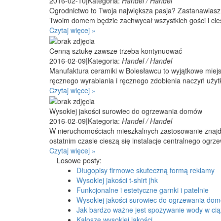
2016-02-10
|
Kategoria:
Handel / Handel
Ogrodnictwo to Twoja największa pasja? Zastanawiasz s
Twoim domem będzie zachwycał wszystkich gości i cie
Czytaj więcej »
Cenną sztukę zawsze trzeba kontynuować
2016-02-09
|
Kategoria:
Handel / Handel
Manufaktura ceramiki w Bolesławcu to wyjątkowe mi
ręcznego wyrabiania i ręcznego zdobienia naczyń użytko
Czytaj więcej »
Wysokiej jakości surowiec do ogrzewania domów
2016-02-09
|
Kategoria:
Handel / Handel
W nieruchomościach mieszkalnych zastosowanie znaj
ostatnim czasie cieszą się instalacje centralnego ogrz
Czytaj więcej »
Losowe posty:
Długopisy firmowe skuteczną formą reklamy
Wysokiej jakości t-shirt jhk
Funkcjonalne i estetyczne garnki i patelnie
Wysokiej jakości surowiec do ogrzewania do
Jak bardzo ważne jest spożywanie wody w ci
Kalosze wysokiej jakości