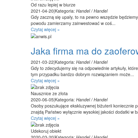
Od razu lepiej w biurze
2021-04-20
|
Kategoria:
Handel / Handel
Gdy zaczną się upały, to na pewno wszędzie będziemy 
powodu zamierzamy zainwestować w coś...
Czytaj więcej »
Jaka firma ma do zaofero
2021-03-22
|
Kategoria:
Handel / Handel
Gdy to zdecydujemy się na odpowiednie artykuły, któr
tym przypadku bardzo dobrym rozwiązaniem może...
Czytaj więcej »
Nausznice ze złota
2020-06-05
|
Kategoria:
Handel / Handel
Osoby poszukujące ekskluzywnej biżuterii koniecznie 
znajdą Państwo wyłącznie wysokiej jakości dodatki w b
Czytaj więcej »
Udekoruj obiekt
2020-03-20
|
Kategoria:
Handel / Handel