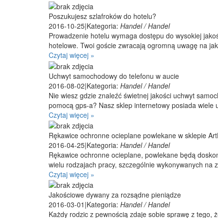
Poszukujesz szlafroków do hotelu?
2016-10-25
|
Kategoria:
Handel / Handel
Prowadzenie hotelu wymaga dostępu do wysokiej jakości
hotelowe. Twoi goście zwracają ogromną uwagę na jako
Czytaj więcej »
Uchwyt samochodowy do telefonu w aucie
2016-08-02
|
Kategoria:
Handel / Handel
Nie wiesz gdzie znaleźć świetnej jakości uchwyt sam
pomocą gps-a? Nasz sklep internetowy posiada wiele u
Czytaj więcej »
Rękawice ochronne ocieplane powlekane w sklepie Ar
2016-04-25
|
Kategoria:
Handel / Handel
Rękawice ochronne ocieplane, powlekane będą dosko
wielu rodzajach pracy, szczególnie wykonywanych na z
Czytaj więcej »
Jakościowe dywany za rozsądne pieniądze
2016-03-01
|
Kategoria:
Handel / Handel
Każdy rodzic z pewnością zdaje sobie sprawę z tego, 