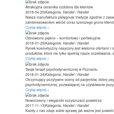
Atrakcyjna ceramika ozdobna dla klientów
2018-04-20
|
Kategoria:
Handel / Handel
Nasza manufaktura pielęgnuje tradycje zgodnie z zasa
zainteresowaniem wśród coraz szerszego grona klientó
Czytaj więcej »
Odnowione piękno – komfortowo i perfekcyjnie
2018-01-25
|
Kategoria:
Handel / Handel
Rynek kosmetyczny nasycony jest wieloma ofertami i r
produktów, które nie tylko spełnią nasze oczekiwania, 
Czytaj więcej »
Sesje terapii psychodynamicznej w Poznaniu
2018-01-24
|
Kategoria:
Handel / Handel
Otrzymujący pozytywne oceny od pacjentów, dobry psych
psychodynamicznej, pozwalającej na uzyskiwanie pozyty
Czytaj więcej »
Nowoczesny i elegancki oczyszczacz powietrza
2017-11-13
|
Kategoria:
Handel / Handel
Każdy z nas zdaje sobie sprawę jak ważne jest powietr