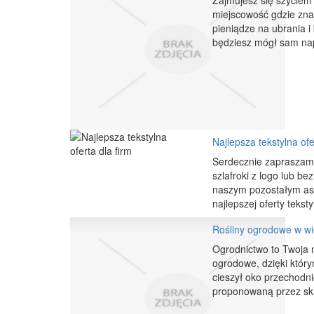
Zajmujesz się szyciem
miejscowość gdzie znaj
pieniądze na ubrania i
będziesz mógł sam napr
Najlepsza tekstylna ofe
Serdecznie zapraszamy
szlafroki z logo lub be
naszym pozostałym aso
najlepszej oferty tekstyl
Rośliny ogrodowe w wi
Ogrodnictwo to Twoja n
ogrodowe, dzięki któr
cieszył oko przechodni
proponowaną przez skl