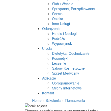
Ślub i Wesele
Sprzątanie, Porządkowanie
Serwis
Opieka
Inne Usługi
Odprężenie
Hotele i Noclegi
Podróże
Wypoczynek
Uroda
Dietetyka, Odchudzanie
Kosmetyki
Leczenie
Salony Kosmetyczne
Sprzęt Medyczny
Aplikacje
Oprogramowanie
Strony Internetowe
Kontakt
Home
»
Szkolenia
»
Tłumaczenia
Tłumacz angielski może także poprawiać teksty