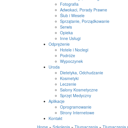
Fotografia
Adwokaci, Porady Prawne
Ślub i Wesele
Sprzątanie, Porządkowanie
Serwis
Opieka
Inne Usługi
Odprężenie
Hotele i Noclegi
Podróże
Wypoczynek
Uroda
Dietetyka, Odchudzanie
Kosmetyki
Leczenie
Salony Kosmetyczne
Sprzęt Medyczny
Aplikacje
Oprogramowanie
Strony Internetowe
Kontakt
Home
»
Szkolenia
»
Tłumaczenia
»
Tłumaczenia p