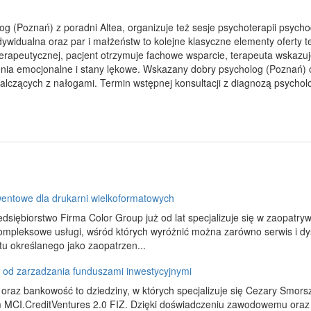
g (Poznań) z poradni Altea, organizuje też sesje psychoterapii psych
dywidualna oraz par i małżeństw to kolejne klasyczne elementy oferty te
apeutycznej, pacjent otrzymuje fachowe wsparcie, terapeuta wskazuje
enia emocjonalne i stany lękowe. Wskazany dobry psycholog (Poznań) o
czących z nałogami. Termin wstępnej konsultacji z diagnozą psycholog
entowe dla drukarni wielkoformatowych
dsiębiorstwo Firma Color Group już od lat specjalizuje się w zaopatr
ompleksowe usługi, wśród których wyróżnić można zarówno serwis i dys
u określanego jako zaopatrzen...
a od zarzadzania funduszami inwestycyjnymi
 oraz bankowość to dziedziny, w których specjalizuje się Cezary Smor
MCI.CreditVentures 2.0 FIZ. Dzięki doświadczeniu zawodowemu oraz z