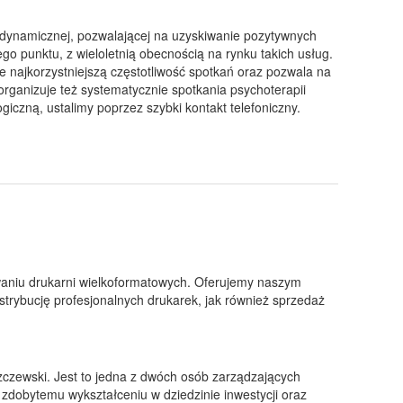
odynamicznej, pozwalającej na uzyskiwanie pozytywnych
go punktu, z wieloletnią obecnością na rynku takich usług.
 najkorzystniejszą częstotliwość spotkań oraz pozwala na
rganizuje też systematycznie spotkania psychoterapii
iczną, ustalimy poprzez szybki kontakt telefoniczny.
ywaniu drukarni wielkoformatowych. Oferujemy naszym
trybucję profesjonalnych drukarek, jak również sprzedaż
szczewski. Jest to jedna z dwóch osób zarządzających
dobytemu wykształceniu w dziedzinie inwestycji oraz