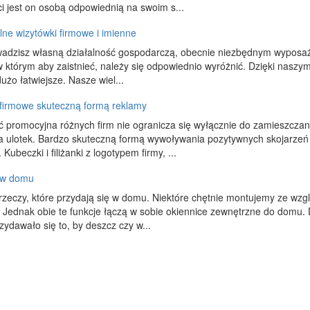
 jest on osobą odpowiednią na swoim s...
lne wizytówki firmowe i imienne
wadzisz własną działalność gospodarczą, obecnie niezbędnym wyposa
 którym aby zaistnieć, należy się odpowiednio wyróżnić. Dzięki nas
użo łatwiejsze. Nasze wiel...
firmowe skuteczną formą reklamy
ć promocyjna różnych firm nie ogranicza się wyłącznie do zamieszcz
 ulotek. Bardzo skuteczną formą wywoływania pozytywnych skojarzeń 
Kubeczki i filiżanki z logotypem firmy, ...
 w domu
 rzeczy, które przydają się w domu. Niektóre chętnie montujemy ze wzgl
 Jednak obie te funkcje łączą w sobie okiennice zewnętrzne do dom
zydawało się to, by deszcz czy w...