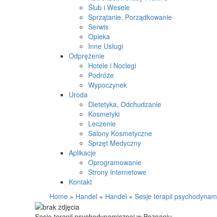
Ślub i Wesele
Sprzątanie, Porządkowanie
Serwis
Opieka
Inne Usługi
Odprężenie
Hotele i Noclegi
Podróże
Wypoczynek
Uroda
Dietetyka, Odchudzanie
Kosmetyki
Leczenie
Salony Kosmetyczne
Sprzęt Medyczny
Aplikacje
Oprogramowanie
Strony Internetowe
Kontakt
Home
»
Handel
»
Handel
»
Sesje terapii psychodynam
Sesje terapii psychodynamicznej w Poznaniu