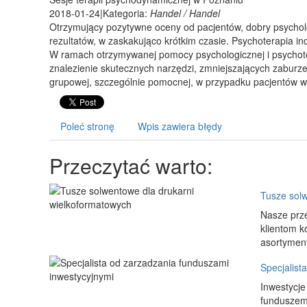
2018-01-24
|
Kategoria:
Handel / Handel
Otrzymujący pozytywne oceny od pacjentów, dobry psycholo
rezultatów, w zaskakująco krótkim czasie. Psychoterapia in
W ramach otrzymywanej pomocy psychologicznej i psychoter
znalezienie skutecznych narzędzi, zmniejszających zaburz
grupowej, szczególnie pomocnej, w przypadku pacjentów wal
Poleć stronę
Wpis zawiera błędy
Przeczytać warto:
Tusze solw
Nasze prze
klientom k
asortyment
Specjalist
Inwestycje
funduszem 