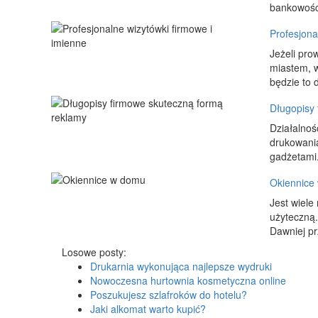
bankowości
Profesjona
Jeżeli pro
miastem, w
będzie to d
Długopisy 
Działalnoś
drukowania
gadżetami. 
Okiennice
Jest wiele
użyteczną.
Dawniej pr
Losowe posty:
Drukarnia wykonująca najlepsze wydruki
Nowoczesna hurtownia kosmetyczna online
Poszukujesz szlafroków do hotelu?
Jaki alkomat warto kupić?