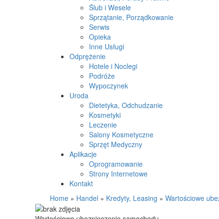
Ślub i Wesele
Sprzątanie, Porządkowanie
Serwis
Opieka
Inne Usługi
Odprężenie
Hotele i Noclegi
Podróże
Wypoczynek
Uroda
Dietetyka, Odchudzanie
Kosmetyki
Leczenie
Salony Kosmetyczne
Sprzęt Medyczny
Aplikacje
Oprogramowanie
Strony Internetowe
Kontakt
Home
»
Handel
»
Kredyty, Leasing
»
Wartościowe ube
Wartościowe ubezpieczenie samochodu