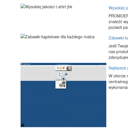
Wysokiej ja
PROMOEFEK 
znaleźć wy
pozwoli pa
Zabawki k
Jeśli Twoj
nas produk
zdecydujes
Najlepsze
W ofercie 
centralneg
wykonania,