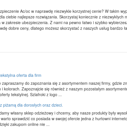
bezpieczenie Ac/oc w naprawdę niezwykle korzystnej cenie? W takim wy
 dla ciebie najlepsze rozwiązania. Skorzystaj koniecznie z niezwykłych 
nia w zakresie ubezpieczenia. Z nami na pewno łatwo i szybko wybierze
awdę dobre ceny, dlatego możesz skorzystać z naszych usług bardzo ł
ekstylna oferta dla firm
 zapraszamy do zapoznania się z asortymentem naszej firmy, gdzie znajd
 i kolorach. Zapoznajcie się również z naszym pozostałym asortyment
oferty tekstylnej. Szlafroki z logo ...
z piżamą dla dorosłych oraz dzieci.
adamy własny sklep odzieżowy i chcemy, aby nasze produkty były wysok
o warto sprawdzić co posiada w swojej ofercie jedna z hurtowni inter
zięki zakupom online nie ...