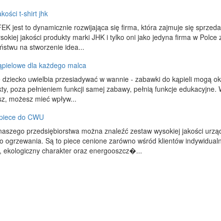
kości t-shirt jhk
jest to dynamicznie rozwijająca się firma, która zajmuje się sprzed
sokiej jakości produkty marki JHK i tylko oni jako jedyna firma w Polce
ństwu na stworzenie idea...
ąpielowe dla każdego malca
e dziecko uwielbia przesiadywać w wannie - zabawki do kąpieli mogą o
ty, poza pełnieniem funkcji samej zabawy, pełnią funkcje edukacyjne. W
z, możesz mieć wpływ...
 piece do CWU
naszego przedsiębiorstwa można znaleźć zestaw wysokiej jakości urząd
o ogrzewania. Są to piece cenione zarówno wśród klientów indywidualn
 ekologiczny charakter oraz energooszcz�...