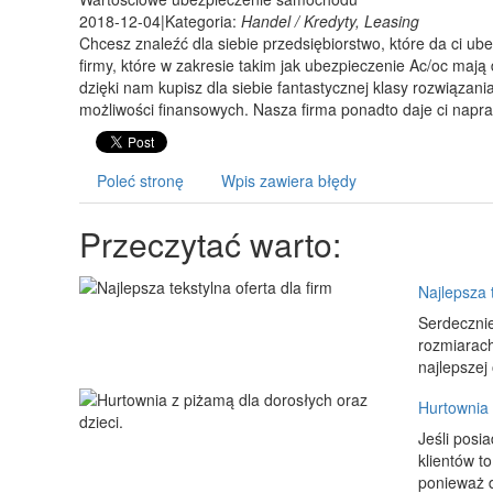
2018-12-04
|
Kategoria:
Handel / Kredyty, Leasing
Chcesz znaleźć dla siebie przedsiębiorstwo, które da ci u
firmy, które w zakresie takim jak ubezpieczenie Ac/oc mają
dzięki nam kupisz dla siebie fantastycznej klasy rozwiąza
możliwości finansowych. Nasza firma ponadto daje ci napr
Poleć stronę
Wpis zawiera błędy
Przeczytać warto:
Najlepsza t
Serdecznie
rozmiarach
najlepszej 
Hurtownia 
Jeśli posi
klientów t
ponieważ d