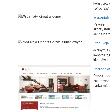
konstrukcy
(Wrocław)
Wspaniały
Pewnie i m
skorzystam
jak najbard
Produkcja 
Jednym z g
konstrukcj
klientów in
Pośrednic
Poszukują
zaintereso
rynku mie