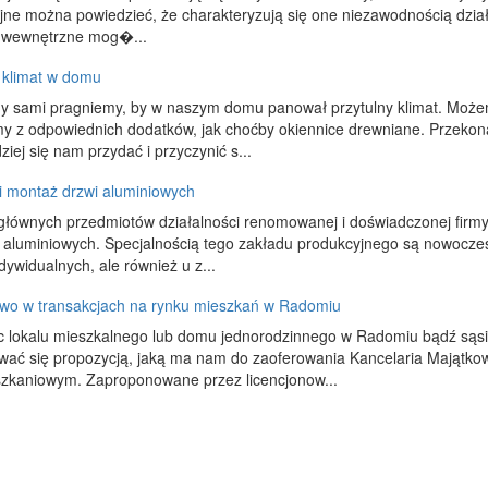
jne można powiedzieć, że charakteryzują się one niezawodnością dział
 wewnętrzne mog�...
 klimat w domu
y sami pragniemy, by w naszym domu panował przytulny klimat. Możem
y z odpowiednich dodatków, jak choćby okiennice drewniane. Przekon
ziej się nam przydać i przyczynić s...
i montaż drzwi aluminiowych
łównych przedmiotów działalności renomowanej i doświadczonej firmy 
i aluminiowych. Specjalnością tego zakładu produkcyjnego są nowoczes
dywidualnych, ale również u z...
two w transakcjach na rynku mieszkań w Radomiu
c lokalu mieszkalnego lub domu jednorodzinnego w Radomiu bądź sąsi
wać się propozycją, jaką ma nam do zaoferowania Kancelaria Majątko
szkaniowym. Zaproponowane przez licencjonow...