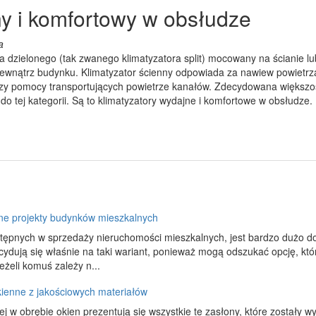
ny i komfortowy w obsłudze
a
ora dzielonego (tak zwanego klimatyzatora split) mocowany na ścianie 
ewnątrz budynku. Klimatyzator ścienny odpowiada za nawiew powietrz
zy pomocy transportujących powietrze kanałów. Zdecydowana większoś
 tej kategorii. Są to klimatyzatory wydajne i komfortowe w obsłudze.
e projekty budynków mieszkalnych
ępnych w sprzedaży nieruchomości mieszkalnych, jest bardzo dużo do
cydują się właśnie na taki wariant, ponieważ mogą odszukać opcję, któr
eżeli komuś zależy n...
ienne z jakościowych materiałów
ej w obrębie okien prezentują się wszystkie te zasłony, które zostały w