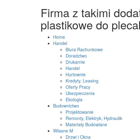
Firma z takimi doda
plastikowe do plec
Home
Handel
Biura Rachunkowe
Doradztwo
Drukarnie
Handel
Hurtownie
Kredyty, Leasing
Oferty Pracy
Ubezpieczenia
Ekologia
Budownictwo
Projektowanie
Remonty, Elektryk, Hydraulik
Materiały Budowlane
Własne M
Drzwi i Okna