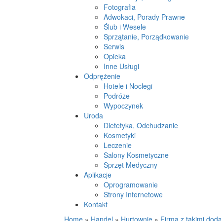
Fotografia
Adwokaci, Porady Prawne
Ślub i Wesele
Sprzątanie, Porządkowanie
Serwis
Opieka
Inne Usługi
Odprężenie
Hotele i Noclegi
Podróże
Wypoczynek
Uroda
Dietetyka, Odchudzanie
Kosmetyki
Leczenie
Salony Kosmetyczne
Sprzęt Medyczny
Aplikacje
Oprogramowanie
Strony Internetowe
Kontakt
Home
»
Handel
»
Hurtownie
»
Firma z takimi dod