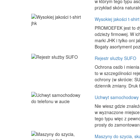
w którym tego typu aso
przykład skóra natural
Wysokiej jakości t-shirt
PROMOEFEK jest to dyn
odzieży firmowej. W i
marki JHK i tylko oni j
Bogaty asortyment pozw
Rejestr służby SUFO
Ochrona osób i mienia
to w szczególności rej
ochrony (w skrócie: SU
dziennik zmiany. Druk t
Uchwyt samochodowy d
Nie wiesz gdzie znale
w wyznaczone miejsce 
tego typu więc z pewno
prosty do zamontowani
Maszyny do szycia, sk