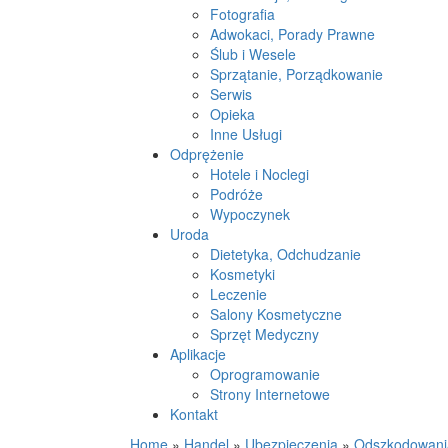
Fotografia
Adwokaci, Porady Prawne
Ślub i Wesele
Sprzątanie, Porządkowanie
Serwis
Opieka
Inne Usługi
Odprężenie
Hotele i Noclegi
Podróże
Wypoczynek
Uroda
Dietetyka, Odchudzanie
Kosmetyki
Leczenie
Salony Kosmetyczne
Sprzęt Medyczny
Aplikacje
Oprogramowanie
Strony Internetowe
Kontakt
Home
»
Handel
»
Ubezpieczenia
»
Odszkodowania