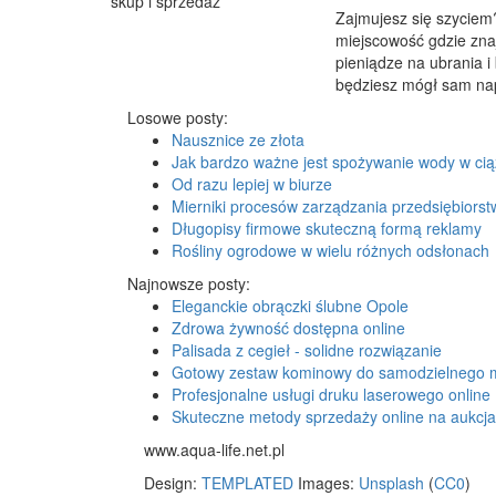
Zajmujesz się szyciem
miejscowość gdzie znaj
pieniądze na ubrania i
będziesz mógł sam napr
Losowe posty:
Nausznice ze złota
Jak bardzo ważne jest spożywanie wody w ci
Od razu lepiej w biurze
Mierniki procesów zarządzania przedsiębiors
Długopisy firmowe skuteczną formą reklamy
Rośliny ogrodowe w wielu różnych odsłonach
Najnowsze posty:
Eleganckie obrączki ślubne Opole
Zdrowa żywność dostępna online
Palisada z cegieł - solidne rozwiązanie
Gotowy zestaw kominowy do samodzielnego 
Profesjonalne usługi druku laserowego online
Skuteczne metody sprzedaży online na aukcj
www.aqua-life.net.pl
Design:
TEMPLATED
Images:
Unsplash
(
CC0
)