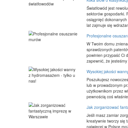
Kilka słów o klasyfikac
Światłowód jest rewol
sektorów gospodarki. R
osiągnięć dokonanych
lat zajmuje się wdrażan
Profesjonalne osusza
W Twoim domu znienack
sprawdzonych patentów
powinien przypaść Ci 
zapewnić, że jesteśmy
Wysokiej jakości wann
Poszukujesz nowoczesn
lub w prowadzonym prz
użytkownikom przez wi
pewnością coś właśnie 
Jak zorganizować fant
Jeśli masz zamiar zor
kreatywnie tworzy się 
najwięcej w Polsce moż