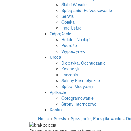
Ślub i Wesele
Sprzątanie, Porządkowanie
Serwis
Opieka
Inne Usługi
Odprężenie
Hotele i Noclegi
Podróże
Wypoczynek
Uroda
Dietetyka, Odchudzanie
Kosmetyki
Leczenie
Salony Kosmetyczne
Sprzęt Medyczny
Aplikacje
Oprogramowanie
Strony Internetowe
Kontakt
Home
»
Serwis
»
Sprzątanie, Porządkowanie
»
Do
Dokładne sprzątanie wnętrz firmowych