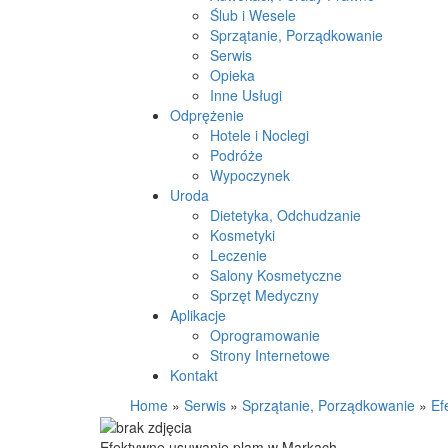
Ślub i Wesele
Sprzątanie, Porządkowanie
Serwis
Opieka
Inne Usługi
Odprężenie
Hotele i Noclegi
Podróże
Wypoczynek
Uroda
Dietetyka, Odchudzanie
Kosmetyki
Leczenie
Salony Kosmetyczne
Sprzęt Medyczny
Aplikacje
Oprogramowanie
Strony Internetowe
Kontakt
Home
»
Serwis
»
Sprzątanie, Porządkowanie
»
Ef
Efektywne usuwanie plam w Markach