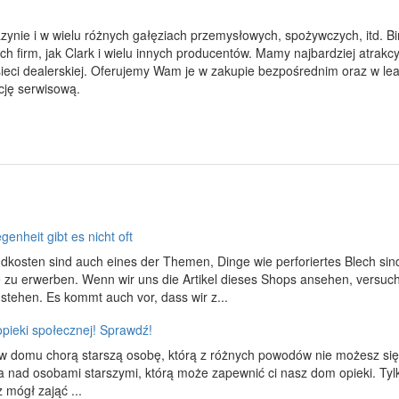
nie i w wielu różnych gałęziach przemysłowych, spożywczych, itd. Bin
ich firm, jak Clark i wielu innych producentów. Mamy najbardziej atra
sieci dealerskiej. Oferujemy Wam je w zakupie bezpośrednim oraz w le
ję serwisową.
enheit gibt es nicht oft
dkosten sind auch eines der Themen, Dinge wie perforiertes Blech sind 
e zu erwerben. Wenn wir uns die Artikel dieses Shops ansehen, versuch
stehen. Es kommt auch vor, dass wir z...
pieki społecznej! Sprawdź!
 domu chorą starszą osobę, którą z różnych powodów nie możesz się 
a nad osobami starszymi, którą może zapewnić ci nasz dom opieki. Tylk
 mógł zająć ...