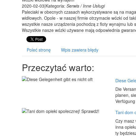
2020-02-03
|
Kategoria:
Serwis / Inne Usługi
Paleciaki w obecnych czasach wykorzystywane są na magazy
widłowych. Opole - w naszej firmie otrzymacie wózki od tak
wszystkie nasze urządzenia pochodzą z floty wynajmu lub 
Wszystkie nasze wózki używane mają odpowiednia gwaranc
Poleć stronę
Wpis zawiera błędy
Przeczytać warto:
Diese Geleg
Die Versan
planen, si
Verfügung 
Tani dom o
Czy masz w
inna opiek
ty będziesz