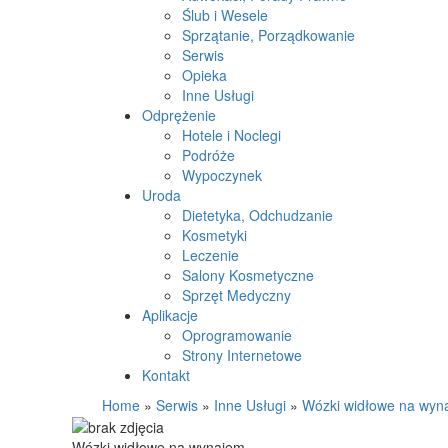
Ślub i Wesele
Sprzątanie, Porządkowanie
Serwis
Opieka
Inne Usługi
Odprężenie
Hotele i Noclegi
Podróże
Wypoczynek
Uroda
Dietetyka, Odchudzanie
Kosmetyki
Leczenie
Salony Kosmetyczne
Sprzęt Medyczny
Aplikacje
Oprogramowanie
Strony Internetowe
Kontakt
Home
»
Serwis
»
Inne Usługi
»
Wózki widłowe na wyn
Wózki widłowe na wynajem