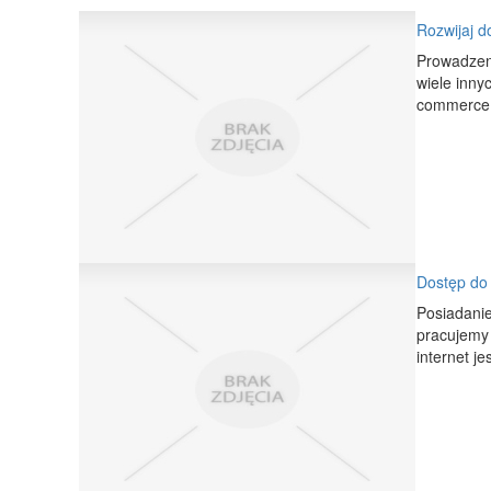
Rozwijaj d
Prowadzeni
wiele inny
commerce j
Dostęp do
Posiadanie
pracujemy 
internet je