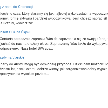
ę z nami do Chorwacji
akacje to czas, który staramy się jak najlepiej wykorzystać na wypoczyn
formy: formę aktywną i bardziej wypoczynkową. Jeśli chcesz nabrać si
a uczelni, wybierz zw...
resort SPA na Śląsku
Centuria serdecznie zaprasza Was do zapoznania się ze swoją ofertą na
zyjechać do nas na dłuższy okres. Zapraszamy Was także do wykupywa
odpoczynek. Nasz hotel SPA zos...
zdy narciarskie
narty do Austrii mogą być doskonałą przygodą. Dzięki nam możecie li
ydziestu lat, dzięki czemu dobrze wiemy, jak zorganizować dobry wyjaz
ypoczynek na wysokim poziom...