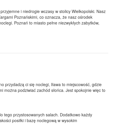
 przyjemne i niedrogie wczasy w stolicy Wielkopolski. Nasz
 Targami Poznańskimi, co oznacza, że nasz ośrodek
noclegi. Poznań to miasto pełne niezwykłych zabytków,
o przydadzą ci się noclegi, Iława to miejscowość, gdzie
mi można podziwiać zachód słońca. Jest spokojnie więc to
 do tego przystosowanych salach. Dodatkowo każdy
akości posiłki i bazę noclegową w wysokim