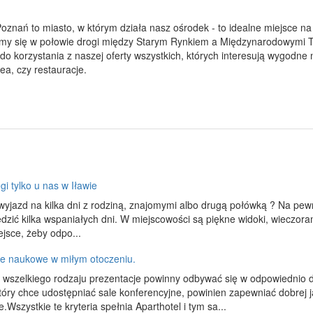
Poznań to miasto, w którym działa nasz ośrodek - to idealne miejsce na
dujemy się w połowie drogi między Starym Rynkiem a Międzynarodowymi
o korzystania z naszej oferty wszystkich, których interesują wygodne 
zea, czy restauracje.
gi tylko u nas w Iławie
wyjazd na kilka dni z rodziną, znajomymi albo drugą połówką ? Na pewn
zić kilka wspaniałych dni. W miejscowości są piękne widoki, wieczora
ejsce, żeby odpo...
je naukowe w miłym otoczeniu.
i wszelkiego rodzaju prezentacje powinny odbywać się w odpowiednio
tóry chce udostępniać sale konferencyjne, powinien zapewniać dobrej j
.Wszystkie te kryteria spełnia Aparthotel i tym sa...