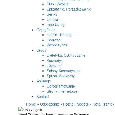
Ślub i Wesele
Sprzątanie, Porządkowanie
Serwis
Opieka
Inne Usługi
Odprężenie
Hotele i Noclegi
Podróże
Wypoczynek
Uroda
Dietetyka, Odchudzanie
Kosmetyki
Leczenie
Salony Kosmetyczne
Sprzęt Medyczny
Aplikacje
Oprogramowanie
Strony Internetowe
Kontakt
Home
»
Odprężenie
»
Hotele i Noclegi
»
Hotel Traffic 
Hotel Traffic - najlepsze noclegi w Poznaniu.