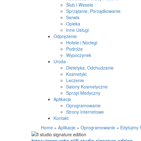
Ślub i Wesele
Sprzątanie, Porządkowanie
Serwis
Opieka
Inne Usługi
Odprężenie
Hotele i Noclegi
Podróże
Wypoczynek
Uroda
Dietetyka, Odchudzanie
Kosmetyki
Leczenie
Salony Kosmetyczne
Sprzęt Medyczny
Aplikacje
Oprogramowanie
Strony Internetowe
Kontakt
Home
»
Aplikacje
»
Oprogramowanie
»
Edytujmy f
https://www.vebo.pl/fl-studio-signature-edition