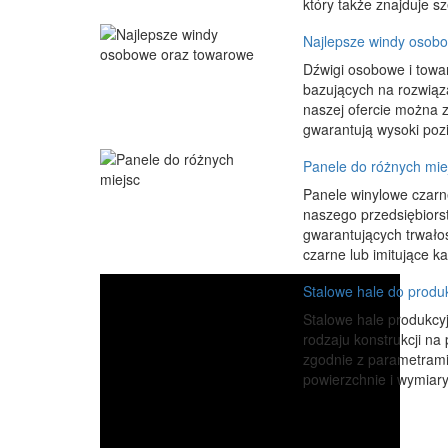
który także znajduje s
Najlepsze windy osob
Dźwigi osobowe i towa
bazujących na rozwiąz
naszej ofercie można 
gwarantują wysoki poz
Panele do różnych mie
Panele winylowe czarne
naszego przedsiębiorst
gwarantujących trwałoś
czarne lub imitujące k
Stalowe hale do produk
Stalowe hale produkcyj
rodzaju konstrukcji n
zgodnie z parametrami
powierzchnie i wymiar