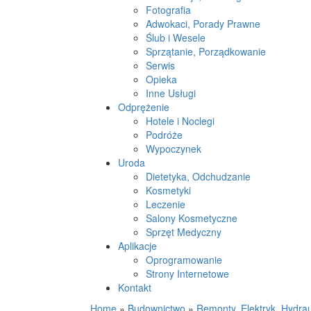
Fotografia
Adwokaci, Porady Prawne
Ślub i Wesele
Sprzątanie, Porządkowanie
Serwis
Opieka
Inne Usługi
Odprężenie
Hotele i Noclegi
Podróże
Wypoczynek
Uroda
Dietetyka, Odchudzanie
Kosmetyki
Leczenie
Salony Kosmetyczne
Sprzęt Medyczny
Aplikacje
Oprogramowanie
Strony Internetowe
Kontakt
Home
»
Budownictwo
»
Remonty, Elektryk, Hydrau