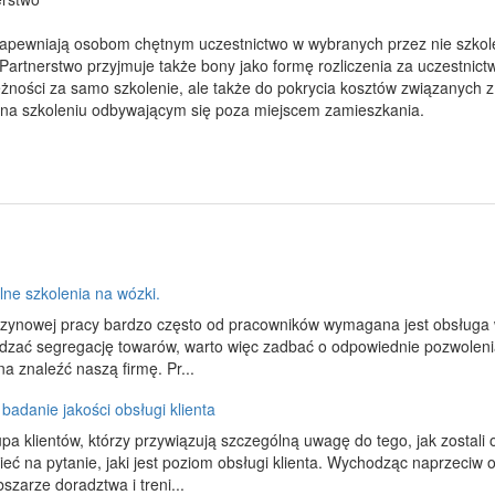
zapewniają osobom chętnym uczestnictwo w wybranych przez nie szkole
Partnerstwo przyjmuje także bony jako formę rozliczenia za uczestnic
żności za samo szkolenie, ale także do pokrycia kosztów związanych z 
 na szkoleniu odbywającym się poza miejscem zamieszkania.
lne szkolenia na wózki.
ynowej pracy bardzo często od pracowników wymagana jest obsługa wó
zać segregację towarów, warto więc zadbać o odpowiednie pozwolenia
a znaleźć naszą firmę. Pr...
badanie jakości obsługi klienta
rupa klientów, którzy przywiązują szczególną uwagę do tego, jak zostali
eć na pytanie, jaki jest poziom obsługi klienta. Wychodząc naprzeci
szarze doradztwa i treni...