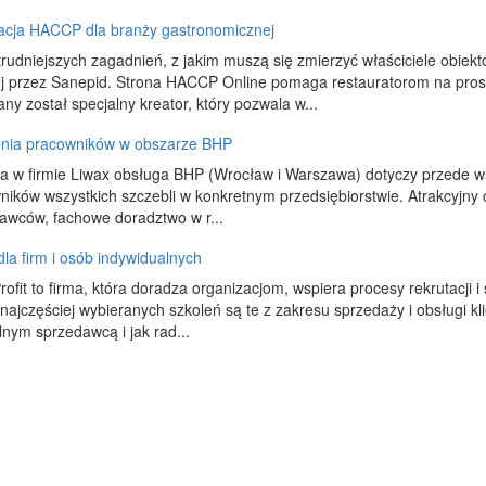
cja HACCP dla branży gastronomicznej
rudniejszych zagadnień, z jakim muszą się zmierzyć właściciele obiek
 przez Sanepid. Strona HACCP Online pomaga restauratorom na prosty
ny został specjalny kreator, który pozwala w...
enia pracowników w obszarze BHP
a w firmie Liwax obsługa BHP (Wrocław i Warszawa) dotyczy przede w
ników wszystkich szczebli w konkretnym przedsiębiorstwie. Atrakcyjny c
awców, fachowe doradztwo w r...
dla firm i osób indywidualnych
rofit to firma, która doradza organizacjom, wspiera procesy rekrutacji i
najczęściej wybieranych szkoleń są te z zakresu sprzedaży i obsługi kl
lnym sprzedawcą i jak rad...