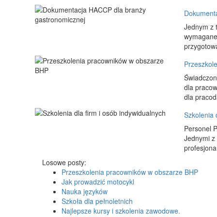
Dokumenta
Jednym z t
wymaganej
przygotowa
Przeszkol
Świadczon
dla pracow
dla pracod
Szkolenia 
Personel P
Jednymi z 
profesjona
Losowe posty:
Przeszkolenia pracowników w obszarze BHP
Jak prowadzić motocykl
Nauka języków
Szkoła dla pełnoletnich
Najlepsze kursy i szkolenia zawodowe.