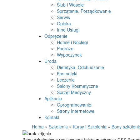
Ślub i Wesele
Sprzątanie, Porządkowanie
Serwis
Opieka
Inne Usługi
Odprężenie
Hotele i Noclegi
Podróże
Wypoczynek
Uroda
Dietetyka, Odchudzanie
Kosmetyki
Leczenie
Salony Kosmetyczne
Sprzęt Medyczny
Aplikacje
Oprogramowanie
Strony Internetowe
Kontakt
Home
»
Szkolenia
»
Kursy i Szkolenia
»
Bony szkoleni
Bony szkoleniowe realizowane także w ośrodku CSS Partn