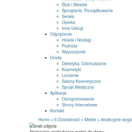
Ślub i Wesele
Sprzątanie, Porządkowanie
Serwis
Opieka
Inne Usługi
Odprężenie
Hotele i Noclegi
Podróże
Wypoczynek
Uroda
Dietetyka, Odchudzanie
Kosmetyki
Leczenie
Salony Kosmetyczne
Sprzęt Medyczny
Aplikacje
Oprogramowanie
Strony Internetowe
Kontakt
Home
»
E-Działalność
»
Meble
»
Atrakcyjnie wyg
Atrakcyjnie wyglądające meble do domu