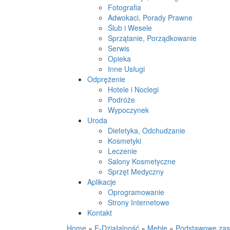
Fotografia
Adwokaci, Porady Prawne
Ślub i Wesele
Sprzątanie, Porządkowanie
Serwis
Opieka
Inne Usługi
Odprężenie
Hotele i Noclegi
Podróże
Wypoczynek
Uroda
Dietetyka, Odchudzanie
Kosmetyki
Leczenie
Salony Kosmetyczne
Sprzęt Medyczny
Aplikacje
Oprogramowanie
Strony Internetowe
Kontakt
Home
»
E-Działalność
»
Meble
»
Podstawowe zasa