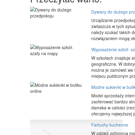
Dywany do dużego prz
Urządzanie przedpokoj
zwłaszcza w tych sytu
należy szukać takich d
rozwiązaniem mogą oka
Wyposażenie szkół- s
W szkołach znajduje się
geograficzna. W dobry
można je zamówić we f
miejscu publicznym prze
Modne sukienki w butik
Model sprzedaży inter
zaoferować bardzo atr
damska w całości zrez
oferujemy najwyższej j
Fartuchy kuchenne
W odzież ochronną moż