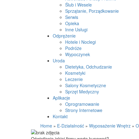
Ślub i Wesele
Sprzątanie, Porządkowanie
Serwis
Opieka
Inne Usługi
Odprężenie
Hotele i Noclegi
Podróże
Wypoczynek
Uroda
Dietetyka, Odchudzanie
Kosmetyki
Leczenie
Salony Kosmetyczne
Sprzęt Medyczny
Aplikacje
Oprogramowanie
Strony Internetowe
Kontakt
Home
»
E-Działalność
»
Wyposażenie Wnętrz
»
O
Oświetlenie jakiej firmy warto kupować?