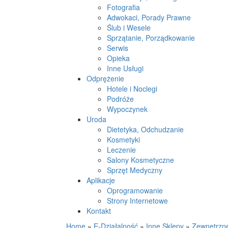
Fotografia
Adwokaci, Porady Prawne
Ślub i Wesele
Sprzątanie, Porządkowanie
Serwis
Opieka
Inne Usługi
Odprężenie
Hotele i Noclegi
Podróże
Wypoczynek
Uroda
Dietetyka, Odchudzanie
Kosmetyki
Leczenie
Salony Kosmetyczne
Sprzęt Medyczny
Aplikacje
Oprogramowanie
Strony Internetowe
Kontakt
Home
»
E-Działalność
»
Inne Sklepy
»
Zewnętrzne