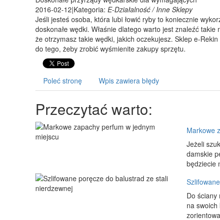
2016-02-12
|
Kategoria:
E-Działalność / Inne Sklepy
Jeśli jesteś osoba, która lubi łowić ryby to koniecznie wyk
doskonałe wędki. Właśnie dlatego warto jest znaleźć takie
że otrzymasz takie wędki, jakich oczekujesz. Sklep e-Rekin 
do tego, żeby zrobić wyśmienite zakupy sprzętu.
Poleć stronę
Wpis zawiera błędy
Przeczytać warto:
Markowe z
Jeżeli szu
damskie pe
będziecie 
Szlifowane
Do ściany
na swoich 
zorientowa