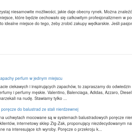
orzystaj niesamowite możliwości, jakie daje obecny rynek. Można znaleź
 miejsce, które będzie cechowało się całkowitym profesjonalizmem w po
to idealne miejsce do tego, żeby zrobić zakupy wędkarskie. Jeśli pasjo
apachy perfum w jednym miejscu
kacie ciekawych i inspirujących zapachów, to zapraszamy do odwiedz
rfumy i perfumy męskie. Valentino, Balenciaga, Adidas, Azzaro, Diesel,
narzekali na nudę. Stawiamy tylko ...
 poręcze do balustrad ze stali nierdzewnej
 na uchwytach mocowane są w systemach balustradowych poręcze nier
klientów, internetowy sklep Zig-Zak, proponujący niezdecydowanym n
ne na interesujące ich wyroby. Poręcze o przekroju k...