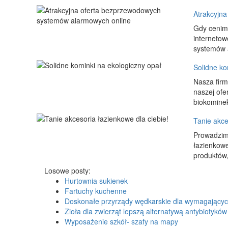
Atrakcyjn
Gdy cenimy
internetow
systemów a
Solidne ko
Nasza firm
naszej ofe
biokominek 
Tanie akce
Prowadzimy
łazienkowe
produktów,
Losowe posty:
Hurtownia sukienek
Fartuchy kuchenne
Doskonałe przyrządy wędkarskie dla wymagający
Zioła dla zwierząt lepszą alternatywą antybiotyków
Wyposażenie szkół- szafy na mapy