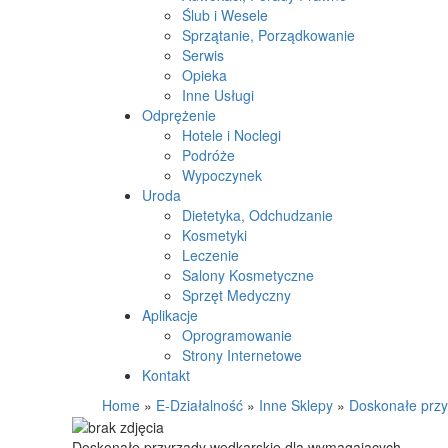
Ślub i Wesele
Sprzątanie, Porządkowanie
Serwis
Opieka
Inne Usługi
Odprężenie
Hotele i Noclegi
Podróże
Wypoczynek
Uroda
Dietetyka, Odchudzanie
Kosmetyki
Leczenie
Salony Kosmetyczne
Sprzęt Medyczny
Aplikacje
Oprogramowanie
Strony Internetowe
Kontakt
Home
»
E-Działalność
»
Inne Sklepy
»
Doskonałe przy
Doskonałe przyrządy wędkarskie dla wymagających