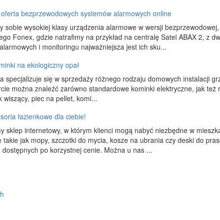
a oferta bezprzewodowych systemów alarmowych online
 sobie wysokiej klasy urządzenia alarmowe w wersji bezprzewodowej, 
ego Fonex, gdzie natrafimy na przykład na centralę Satel ABAX 2, z
larmowych i monitoringu najważniejsza jest ich sku...
minki na ekologiczny opał
a specjalizuje się w sprzedaży różnego rodzaju domowych instalacji g
rcie można znaleźć zarówno standardowe kominki elektryczne, jak też ró
wiszący, piec na pellet, komi...
soria łazienkowe dla ciebie!
 sklep internetowy, w którym klienci mogą nabyć niezbędne w mieszka
 takie jak mopy, szczotki do mycia, kosze na ubrania czy deski do pr
 dostępnych po korzystnej cenie. Można u nas ...
ch