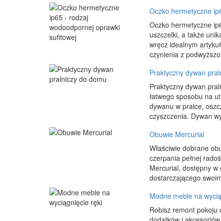
Oczko hermetyczne ip6
Oczko hermetyczne ip65
uszczelki, a także uni
wręcz idealnym artykuł
czynienia z podwyższo
Praktyczny dywan pral
Praktyczny dywan pral
łatwego sposobu na ut
dywanu w pralce, oszcz
czyszczenia. Dywan wyk
Obuwie Mercurial
Właściwie dobrane obuw
czerpania pełnej radoś
Mercurial, dostępny w 
dostarczającego swoim
Modne meble na wyciąg
Robisz remont pokoju d
dodatków i akcesoriów,