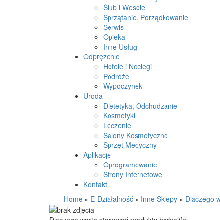
Ślub i Wesele
Sprzątanie, Porządkowanie
Serwis
Opieka
Inne Usługi
Odprężenie
Hotele i Noclegi
Podróże
Wypoczynek
Uroda
Dietetyka, Odchudzanie
Kosmetyki
Leczenie
Salony Kosmetyczne
Sprzęt Medyczny
Aplikacje
Oprogramowanie
Strony Internetowe
Kontakt
Home
»
E-Działalność
»
Inne Sklepy
»
Dlaczego w
Dlaczego warto stosować produkty herbalife.