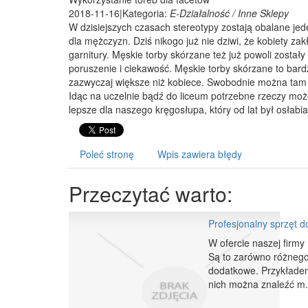
2018-11-16
|
Kategoria:
E-Działalność / Inne Sklepy
W dzisiejszych czasach stereotypy zostają obalane je
dla mężczyzn. Dziś nikogo już nie dziwi, że kobiety zak
garnitury. Męskie torby skórzane też już powoli zosta
poruszenie i ciekawość. Męskie torby skórzane to ba
zazwyczaj większe niż kobiece. Swobodnie można tam s
Idąc na uczelnie bądź do liceum potrzebne rzeczy moż
lepsze dla naszego kręgosłupa, który od lat był osłabi
Poleć stronę
Wpis zawiera błędy
Przeczytać warto:
Profesjonalny sprzęt 
W ofercie naszej firmy
Są to zarówno różnego 
dodatkowe. Przykładem
nich można znaleźć m.i