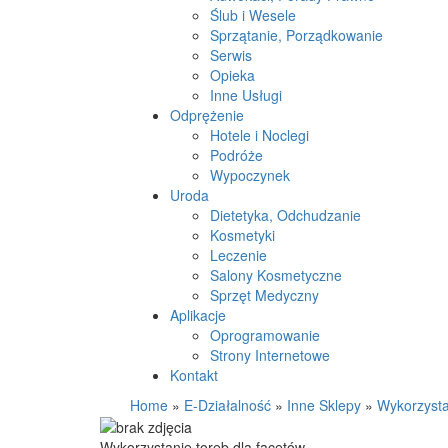
Ślub i Wesele
Sprzątanie, Porządkowanie
Serwis
Opieka
Inne Usługi
Odprężenie
Hotele i Noclegi
Podróże
Wypoczynek
Uroda
Dietetyka, Odchudzanie
Kosmetyki
Leczenie
Salony Kosmetyczne
Sprzęt Medyczny
Aplikacje
Oprogramowanie
Strony Internetowe
Kontakt
Home
»
E-Działalność
»
Inne Sklepy
»
Wykorzysta
Wykorzystanie toreb dla facetów