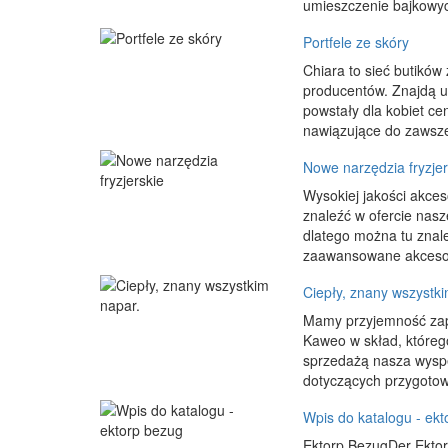
umieszczenie bajkowych
Portfele ze skóry
Chiara to sieć butików
producentów. Znajdą u 
powstały dla kobiet c
nawiązujące do zawsze 
Nowe narzędzia fryzjer
Wysokiej jakości akces
znaleźć w ofercie nasz
dlatego można tu znaleź
zaawansowane akcesori
Ciepły, znany wszystki
Mamy przyjemność zapr
Kaweo w skład, któreg
sprzedażą nasza wyspe
dotyczących przygotowy
Wpis do katalogu - ekt
Ektorp BezugDer Ektorp