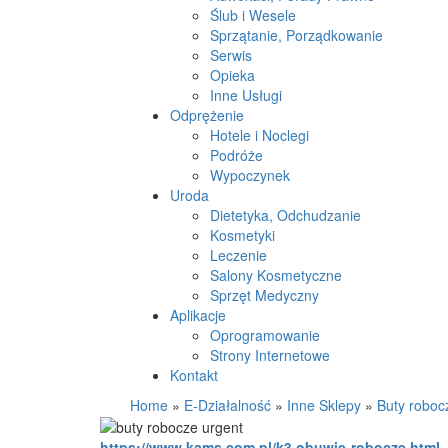
Ślub i Wesele
Sprzątanie, Porządkowanie
Serwis
Opieka
Inne Usługi
Odprężenie
Hotele i Noclegi
Podróże
Wypoczynek
Uroda
Dietetyka, Odchudzanie
Kosmetyki
Leczenie
Salony Kosmetyczne
Sprzęt Medyczny
Aplikacje
Oprogramowanie
Strony Internetowe
Kontakt
Home
»
E-Działalność
»
Inne Sklepy
»
Buty roboc
https://www.kams.com.pl/k3,obuwie-robocze.html