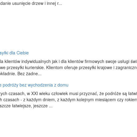
anie usunięcie drzew i innej r...
syłki dla Ciebie
a klientów indywidualnych jak i dla klientów firmowych swoje usługi świ
e przesyłki kurierskie. Klientom oferuje przesyłki krajowe i zagranic
okładnie. Bez żadne...
e podróży bez wychodzenia z domu
zych czasach, w XXI wieku człowiek musi przyznać, że podróże są łatwi
ch czasach - z każdym dniem, z każdym kolejnym miesiącem czy rokiem
eszcze łatwiejsze, jeszcze ...