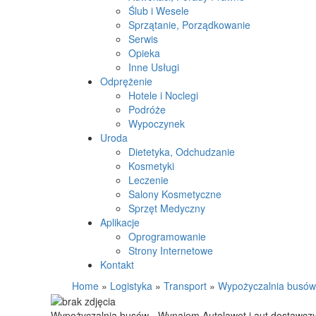
Ślub i Wesele
Sprzątanie, Porządkowanie
Serwis
Opieka
Inne Usługi
Odprężenie
Hotele i Noclegi
Podróże
Wypoczynek
Uroda
Dietetyka, Odchudzanie
Kosmetyki
Leczenie
Salony Kosmetyczne
Sprzęt Medyczny
Aplikacje
Oprogramowanie
Strony Internetowe
Kontakt
Home
»
Logistyka
»
Transport
»
Wypożyczalnia busów 
Wypożyczalnia busów - Wynajem Autolawet i aut dostawcz