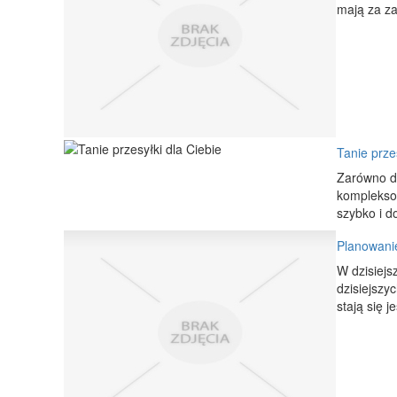
mają za zad
Tanie prze
Zarówno dl
kompleksow
szybko i d
Planowani
W dzisiejs
dzisiejszy
stają się j