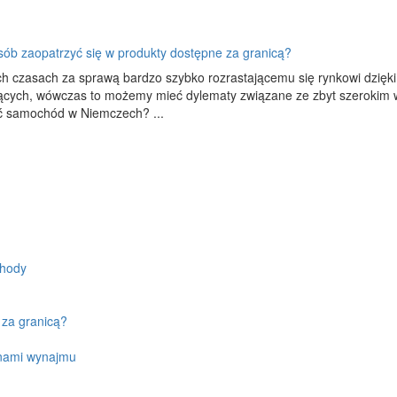
sób zaopatrzyć się w produkty dostępne za granicą?
 czasach za sprawą bardzo szybko rozrastającemu się rynkowi dzięki pow
ących, wówczas to możemy mieć dylematy związane ze zbyt szerokim wy
ć samochód w Niemczech? ...
chody
 za granicą?
enami wynajmu