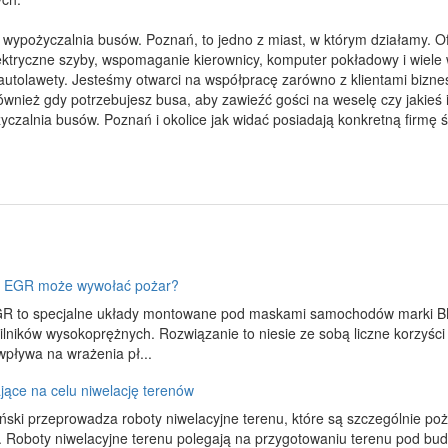
st wypożyczalnia busów. Poznań, to jedno z miast, w którym działamy
lektryczne szyby, wspomaganie kierownicy, komputer pokładowy i wiele
autolawety. Jesteśmy otwarci na współpracę zarówno z klientami bizne
nież gdy potrzebujesz busa, aby zawieźć gości na weselę czy jakieś in
czalnia busów. Poznań i okolice jak widać posiadają konkretną firmę ś
 EGR może wywołać pożar?
R to specjalne układy montowane pod maskami samochodów marki BMW,
silników wysokoprężnych. Rozwiązanie to niesie ze sobą liczne korzyści
 wpływa na wrażenia pł...
ące na celu niwelację terenów
ński przeprowadza roboty niwelacyjne terenu, które są szczególnie p
 Roboty niwelacyjne terenu polegają na przygotowaniu terenu pod bud