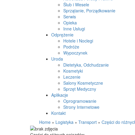
Ślub i Wesele
Sprzątanie, Porządkowanie
Serwis
Opieka
Inne Usługi
Odprężenie
Hotele i Noclegi
Podróże
Wypoczynek
Uroda
Dietetyka, Odchudzanie
Kosmetyki
Leczenie
Salony Kosmetyczne
Sprzęt Medyczny
Aplikacje
Oprogramowanie
Strony Internetowe
Kontakt
Home
»
Logistyka
»
Transport
»
Części do różnyc
Części do różnych pojazdów