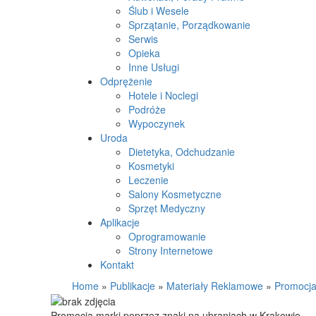
Ślub i Wesele
Sprzątanie, Porządkowanie
Serwis
Opieka
Inne Usługi
Odprężenie
Hotele i Noclegi
Podróże
Wypoczynek
Uroda
Dietetyka, Odchudzanie
Kosmetyki
Leczenie
Salony Kosmetyczne
Sprzęt Medyczny
Aplikacje
Oprogramowanie
Strony Internetowe
Kontakt
Home
»
Publikacje
»
Materiały Reklamowe
»
Promocja
Promocja marki poprzez znaki na ubraniach w Krakowie