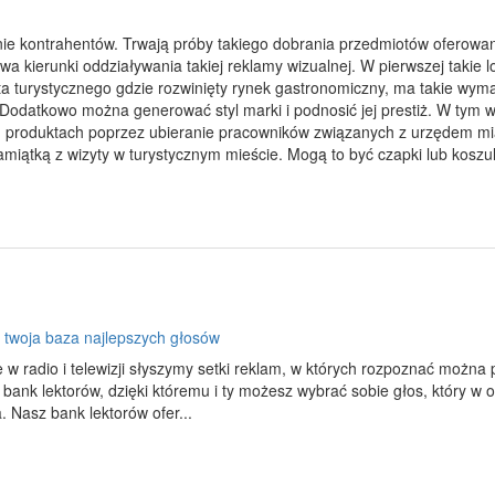
anie kontrahentów. Trwają próby takiego dobrania przedmiotów oferowa
dwa kierunki oddziaływania takiej reklamy wizualnej. W pierwszej taki
ta turystycznego gdzie rozwinięty rynek gastronomiczny, ma takie w
Dodatkowo można generować styl marki i podnosić jej prestiż. W tym w
h produktach poprzez ubieranie pracowników związanych z urzędem mia
amiątką z wizyty w turystycznym mieście. Mogą to być czapki lub koszul
- twoja baza najlepszych głosów
 w radio i telewizji słyszymy setki reklam, w których rozpoznać można 
bank lektorów, dzięki któremu i ty możesz wybrać sobie głos, który w 
. Nasz bank lektorów ofer...