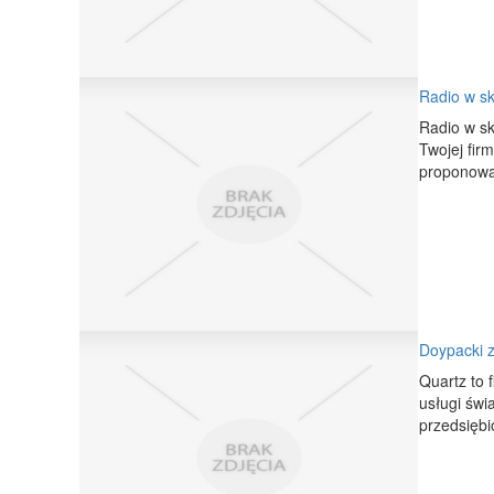
Radio w sk
Radio w sk
Twojej fir
proponowan
Doypacki z
Quartz to 
usługi świ
przedsiębio