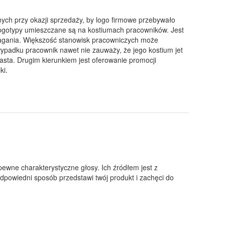
nych przy okazji sprzedaży, by logo firmowe przebywało
e logotypy umieszczane są na kostiumach pracowników. Jest
ymagania. Większość stanowisk pracowniczych może
ypadku pracownik nawet nie zauważy, że jego kostium jet
sta. Drugim kierunkiem jest oferowanie promocji
ki.
pewne charakterystyczne głosy. Ich źródłem jest z
odpowiedni sposób przedstawi twój produkt i zachęci do