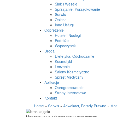
Ślub i Wesele
Sprzątanie, Porządkowanie
Serwis
Opieka
Inne Usługi
Odprężenie
Hotele i Noclegi
Podróże
Wypoczynek
Uroda
Dietetyka, Odchudzanie
Kosmetyki
Leczenie
Salony Kosmetyczne
Sprzęt Medyczny
Aplikacje
Oprogramowanie
Strony Internetowe
Kontakt
Home
»
Serwis
»
Adwokaci, Porady Prawne
»
Mon
Monitorowanie ochrony znaku towarowego