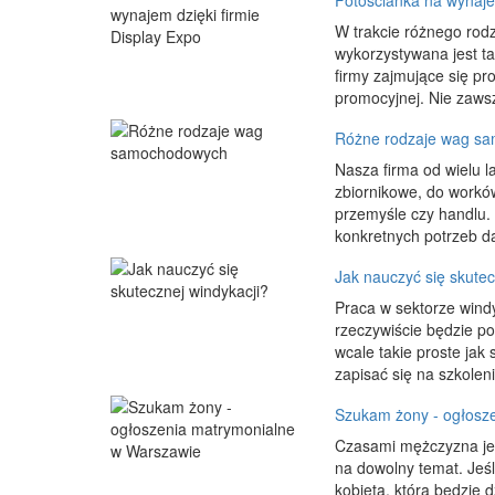
Fotościanka na wynajem
W trakcie różnego rodz
wykorzystywana jest ta
firmy zajmujące się pr
promocyjnej. Nie zawsz
Różne rodzaje wag s
Nasza firma od wielu 
zbiornikowe, do workó
przemyśle czy handlu.
konkretnych potrzeb da
Jak nauczyć się skutec
Praca w sektorze wind
rzeczywiście będzie po
wcale takie proste jak
zapisać się na szkoleni
Szukam żony - ogłosz
Czasami mężczyzna jes
na dowolny temat. Jeś
kobietą, która będzie 