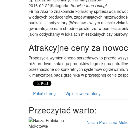
2016-02-22
|
Kategoria:
Serwis / Inne Usługi
Firma Alba to znakomicie kojarzony sprzedawca nowoc
wiodących producentów, zapewniających niezawodność
punkcie klimatyzatory (Wrocław - w tym mieście zlokal
gwarantujące nam chłodne powietrze, w pomieszczeniac
jakim oddychamy w lokalach mieszkalnych czy biurowy
Atrakcyjne ceny za nowo
Propozycja wymienionego sprzedawcy to przede wszyst
różnorodnym katalogu produktów tego sklepu natrafimy 
przeznaczone do konkretnych systemów ogrzewania. 
klimatyzatora bądź grzejnika w przystępnej cenie zesp
Poleć stronę
Wpis zawiera błędy
Przeczytać warto:
Nasza Pralnia na Moko