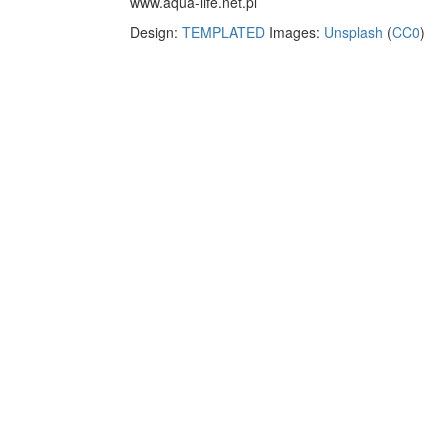
www.aqua-life.net.pl
Design:
TEMPLATED
Images:
Unsplash
(
CC0
)