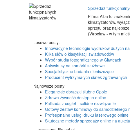
Sprzedaż funkcjonalny
Firma Alba to znakomi
klimatyzatorów, wyłąc
sprzętu oraz najlepsz
(Wrocław - w tym mieśc
Losowe posty:
Innowacyjne technologie wydruków dużych n
Kilka słów o klasyfikacji światłowodów
Wybór studia fotograficznego w Gliwicach
Antywirusy na komórki służbowe
Specjalistyczne badania nieniszczące
Producent wytrzymałych siatek zgrzewanych
Najnowsze posty:
Eleganckie obrączki ślubne Opole
Zdrowa żywność dostępna online
Palisada z cegieł - solidne rozwiązanie
Gotowy zestaw kominowy do samodzielnego 
Profesjonalne usługi druku laserowego online
Skuteczne metody sprzedaży online na aukcj
www.aqua-life.net.pl