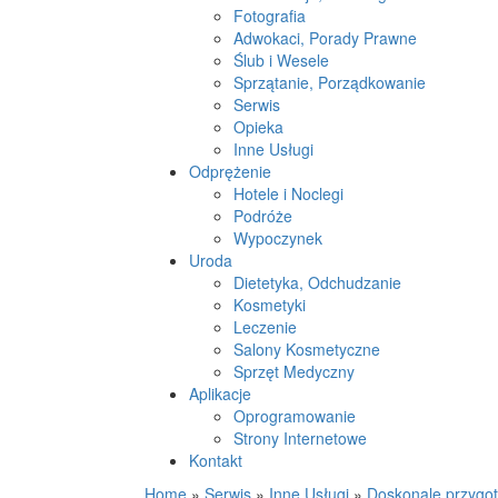
Fotografia
Adwokaci, Porady Prawne
Ślub i Wesele
Sprzątanie, Porządkowanie
Serwis
Opieka
Inne Usługi
Odprężenie
Hotele i Noclegi
Podróże
Wypoczynek
Uroda
Dietetyka, Odchudzanie
Kosmetyki
Leczenie
Salony Kosmetyczne
Sprzęt Medyczny
Aplikacje
Oprogramowanie
Strony Internetowe
Kontakt
Home
»
Serwis
»
Inne Usługi
»
Doskonale przygot