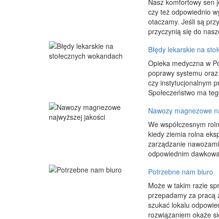
Nasz komfortowy sen je
czy też odpowiednio wy
otaczamy. Jeśli są prz
przyczynią się do nas
Błędy lekarskie na st
Opieka medyczna w Pol
poprawy systemu oraz 
czy instytucjonalnym 
Społeczeństwo ma tego 
Nawozy magnezowe naj
We współczesnym rolni
kiedy ziemia rolna eks
zarządzanie nawozami
odpowiednim dawkowani
Potrzebne nam biuro
Może w takim razie sp
przepadamy za pracą z
szukać lokalu odpowie
rozwiązaniem okaże się