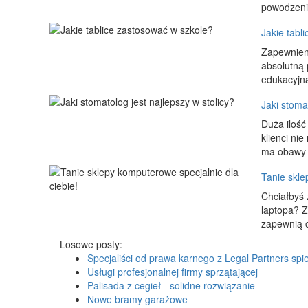
powodzenie
Jakie tabl
Zapewnieni
absolutną
edukacyjną
Jaki stomat
Duża ilość
klienci ni
ma obawy p
Tanie skle
Chciałbyś 
laptopa? Z
zapewnią c
Losowe posty:
Specjaliści od prawa karnego z Legal Partners sp
Usługi profesjonalnej firmy sprzątającej
Palisada z cegieł - solidne rozwiązanie
Nowe bramy garażowe