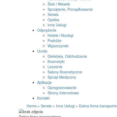
Ślub i Wesele
Sprzątanie, Porządkowanie
Serwis
Opieka
Inne Usługi
Odprężenie
Hotele i Noclegi
Podróże
Wypoczynek
Uroda
Dietetyka, Odchudzanie
Kosmetyki
Leczenie
Salony Kosmetyczne
Sprzęt Medyczny
Aplikacje
Oprogramowanie
Strony Internetowe
Kontakt
Home
»
Serwis
»
Inne Usługi
»
Dobra firma transport
Dobra firma transportowa