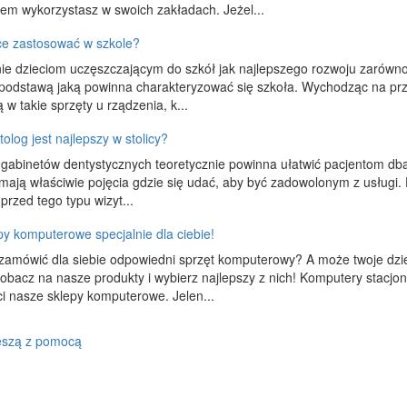
m wykorzystasz w swoich zakładach. Jeżel...
ice zastosować w szkole?
e dzieciom uczęszczającym do szkół jak najlepszego rozwoju zarówno
 podstawą jaką powinna charakteryzować się szkoła. Wychodząc na pr
 w takie sprzęty u rządzenia, k...
olog jest najlepszy w stolicy?
 gabinetów dentystycznych teoretycznie powinna ułatwić pacjentom dban
e mają właściwie pojęcia gdzie się udać, aby być zadowolonym z usług
rzed tego typu wizyt...
py komputerowe specjalnie dla ciebie!
zamówić dla siebie odpowiedni sprzęt komputerowy? A może twoje dzi
obacz na nasze produkty i wybierz najlepszy z nich! Komputery stacjonar
i nasze sklepy komputerowe. Jelen...
ieszą z pomocą