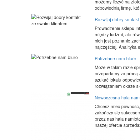
możemy liczyć na złot
odpowiednią firmę, któ
Rozwijaj dobry kontakt
Prowadzenie sklepu in
między ludźmi, ale ró
nich jest poznanie zach
najczęściej. Analityka 
Potrzebne nam biuro
Może w takim razie sp
przepadamy za pracą z
szukać lokalu odpowie
rozwiązaniem okaże się
Nowoczesna hala nami
Chcesz mieć pewność, ż
zakończy się sukcesem
przez nas hala namioto
naszej ofercie sprzedaż