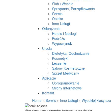
Ślub i Wesele
Sprzątanie, Porządkowanie
Serwis
Opieka
Inne Usługi
Odprężenie
Hotele i Noclegi
Podróże
Wypoczynek
Uroda
Dietetyka, Odchudzanie
Kosmetyki
Leczenie
Salony Kosmetyczne
Sprzęt Medyczny
Aplikacje
Oprogramowanie
Strony Internetowe
Kontakt
Home
»
Serwis
»
Inne Usługi
»
Wysokiej klasy sz
Wysokiej klasy szamba betonowe na ścieki.