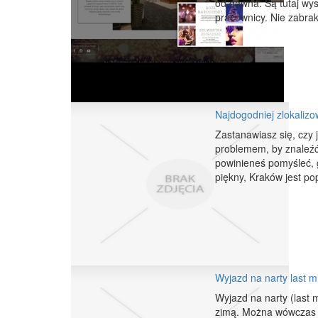
od dawna. Są tutaj wys
pracownicy. Nie zabra
Najdogodniej zlokalizo
Zastanawiasz się, czy 
problemem, by znaleźć 
powinieneś pomyśleć, g
piękny, Kraków jest pop
Wyjazd na narty last mi
Wyjazd na narty (last 
zimą. Można wówczas s