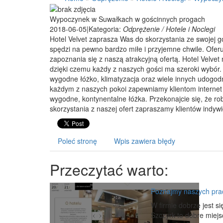
Wypoczynek w Suwałkach w gościnnych progach
2018-06-05
|
Kategoria:
Odprężenie / Hotele i Noclegi
Hotel Velvet zaprasza Was do skorzystania ze swojej 
spędzi na pewno bardzo miłe i przyjemne chwile. Ofe
zapoznania się z naszą atrakcyjną ofertą. Hotel Velv
dzięki czemu każdy z naszych gości ma szeroki wybór
wygodne łóżko, klimatyzacja oraz wiele innych udogo
każdym z naszych pokoi zapewniamy klientom internet 
wygodne, kontynentalne łóżka. Przekonajcie się, że rob
skorzystania z naszej ofert zapraszamy klientów indyw
Poleć stronę
Wpis zawiera błędy
Przeczytać warto:
Poznajmy naszych pr
W firmie dobrze jest s
Szczyrk to dobre miejs