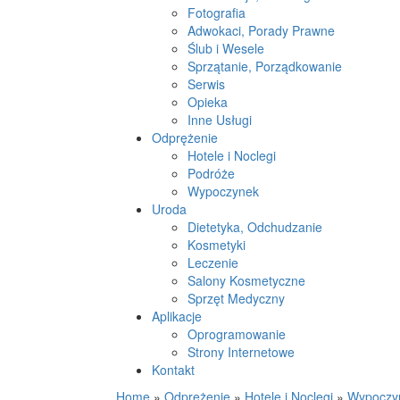
Fotografia
Adwokaci, Porady Prawne
Ślub i Wesele
Sprzątanie, Porządkowanie
Serwis
Opieka
Inne Usługi
Odprężenie
Hotele i Noclegi
Podróże
Wypoczynek
Uroda
Dietetyka, Odchudzanie
Kosmetyki
Leczenie
Salony Kosmetyczne
Sprzęt Medyczny
Aplikacje
Oprogramowanie
Strony Internetowe
Kontakt
Home
»
Odprężenie
»
Hotele i Noclegi
»
Wypoczyn