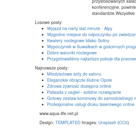
przystosowanych salac
konferencyjne, powinie
standardzie.Wszystkie t
Losowe posty:
Wyjazd na narty last minute - Alpy
Wygodne miejsce do odpoczynku po zwiedzan
Kwatery noclegowe blisko Soliny
Wypoczynek w Suwałkach w gościnnych prog
Dobre warunki noclegowe
Przygotowaliśmy najtańsze pokoje dla pracow
Najnowsze posty:
Młodzieżowe sofy do salonu
Eleganckie obrączki ślubne Opole
Zdrowa żywność dostępna online
Palisada z cegieł - solidne rozwiązanie
Gotowy zestaw kominowy do samodzielnego 
Profesjonalne usługi druku laserowego online
www.aqua-life.net.pl
Design:
TEMPLATED
Images:
Unsplash
(
CC0
)