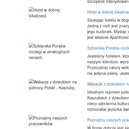
szczęście zdecydowani
Hotel w dobrej lokalizac
Szukając hotelu w dogo
Jedną z nich jest znan
jego budynek. Myśląc o
jest właśnie Aparthotel
Szklarska Poręba-nocl
Jesteśmy hotelem, któr
naszym klientom, wyró
Przecudnej natury wid
nie jedyne zalety. Jes
Wakacje z dzieckiem na
Idealnym rejonem pols
Kaszubach z dzieckiem
nieco odmienna kultura
różnorakie jeziorka św
Poznajmy naszych pr
W firmie dobrze jest s