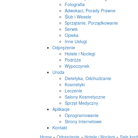
Fotografia
Adwokaci, Porady Prawne
Ślub i Wesele
Sprzątanie, Porządkowanie
Serwis
Opieka
Inne Usługi
Odprężenie
Hotele i Noclegi
Podróże
Wypoczynek
Uroda
Dietetyka, Odchudzanie
Kosmetyki
Leczenie
Salony Kosmetyczne
Sprzęt Medyczny
Aplikacje
Oprogramowanie
Strony Internetowe
Kontakt
Home
»
Odprężenie
»
Hotele i Noclegi
»
Sale konf