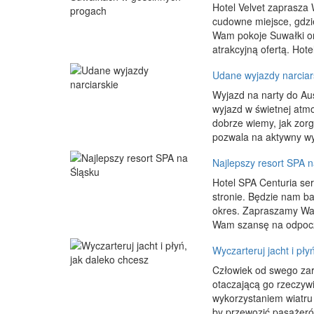
Hotel Velvet zaprasza 
cudowne miejsce, gdzi
Wam pokoje Suwałki or
atrakcyjną ofertą. Hote
Udane wyjazdy narciar
Wyjazd na narty do Au
wyjazd w świetnej atmo
dobrze wiemy, jak zorg
pozwala na aktywny w
Najlepszy resort SPA n
Hotel SPA Centuria se
stronie. Będzie nam bar
okres. Zapraszamy Was
Wam szansę na odpoczy
Wyczarteruj jacht i pły
Człowiek od swego zar
otaczającą go rzeczywi
wykorzystaniem wiatru
by przewozić pasażeró