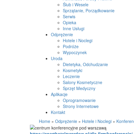
Ślub i Wesele
Sprzątanie, Porządkowanie
Serwis
Opieka
Inne Usługi
Odprężenie
Hotele i Noclegi
Podróże
Wypoczynek
Uroda
Dietetyka, Odchudzanie
Kosmetyki
Leczenie
Salony Kosmetyczne
Sprzęt Medyczny
Aplikacje
Oprogramowanie
Strony Internetowe
Kontakt
Home
»
Odprężenie
»
Hotele i Noclegi
»
Konferen
https://aparthotelzyrardow.pl/dla-firm/konferencje/