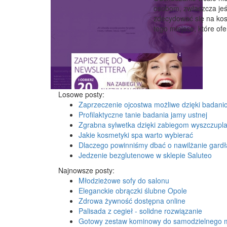
osobom, zwłaszcza jeśli
zdecydować się na kos
tego miejsce, które ofe
Losowe posty:
Zaprzeczenie ojcostwa możliwe dzięki badan
Profilaktyczne tanie badania jamy ustnej
Zgrabna sylwetka dzięki zabiegom wyszczupl
Jakie kosmetyki spa warto wybierać
Dlaczego powinniśmy dbać o nawilżanie gardł
Jedzenie bezglutenowe w sklepie Saluteo
Najnowsze posty:
Młodzieżowe sofy do salonu
Eleganckie obrączki ślubne Opole
Zdrowa żywność dostępna online
Palisada z cegieł - solidne rozwiązanie
Gotowy zestaw kominowy do samodzielnego 