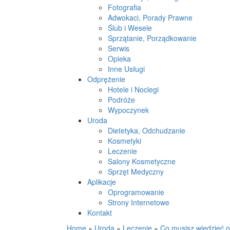
Fotografia
Adwokaci, Porady Prawne
Ślub i Wesele
Sprzątanie, Porządkowanie
Serwis
Opieka
Inne Usługi
Odprężenie
Hotele i Noclegi
Podróże
Wypoczynek
Uroda
Dietetyka, Odchudzanie
Kosmetyki
Leczenie
Salony Kosmetyczne
Sprzęt Medyczny
Aplikacje
Oprogramowanie
Strony Internetowe
Kontakt
Home
»
Uroda
»
Leczenie
»
Co musisz wiedzieć 