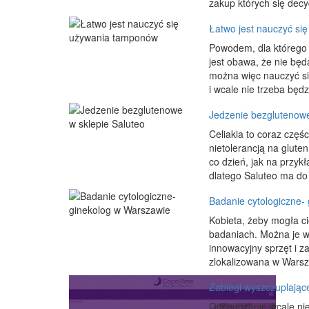
zakup których się decyd
Łatwo jest nauczyć si
Powodem, dla którego 
jest obawa, że nie będ
można więc nauczyć si
i wcale nie trzeba będz
Jedzenie bezglutenowe
Celiakia to coraz częś
nietolerancją na glute
co dzień, jak na przyk
dlatego Saluteo ma do
Badanie cytologiczne-
Kobieta, żeby mogła c
badaniach. Można je 
innowacyjny sprzęt i z
zlokalizowana w Warsz
Zabiegi wyszczuplając
Odchudzanie wcale nie