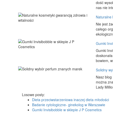
dość wysok
nas nie int
Naturalne 
Nie jest ż
całego org
ekologiczn
Gumki Invi
Gumki Invi
doskonała 
bowiem, w
Solidny w
Nasz blog 
można znal
Lady Milli
Losowe posty:
Dieta przeciwstarzeniowa inaczej dieta młodości
Badanie cytologiczne- ginekolog w Warszawie
Gumki Invisibobble w sklepie J P Cosmetics