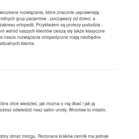
oczesne rozwiązania, które znacznie usprawniają
rodnych grup pacjentów - począwszy od dzieci, a
akresu ortopedii. Przykładem są protezy podudzia -
em wśród naszych klientów cieszą się także klasyczne
kie nasze rozwiązania ortopedyczne mają niezbędne
idualnych klienta.
óra chce wiedzieć, jak można o nią dbać i jak ją
ożesz odwiedzić nasz salon urody. Wrocław to miasto,
dobry obraz mózgu. Rezonans kraków cennik ma jednak