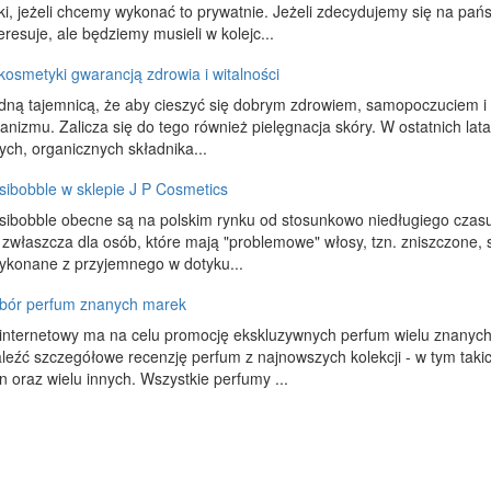
i, jeżeli chcemy wykonać to prywatnie. Jeżeli zdecydujemy się na p
eresuje, ale będziemy musieli w kolejc...
kosmetyki gwarancją zdrowia i witalności
adną tajemnicą, że aby cieszyć się dobrym zdrowiem, samopoczuciem 
anizmu. Zalicza się do tego również pielęgnacja skóry. W ostatnich lata
ych, organicznych składnika...
sibobble w sklepie J P Cosmetics
sibobble obecne są na polskim rynku od stosunkowo niedługiego czasu, 
zwłaszcza dla osób, które mają "problemowe" włosy, tzn. zniszczone, sk
ykonane z przyjemnego w dotyku...
ybór perfum znanych marek
internetowy ma na celu promocję ekskluzywnych perfum wielu znanyc
eźć szczegółowe recenzję perfum z najnowszych kolekcji - w tym tak
on oraz wielu innych. Wszystkie perfumy ...