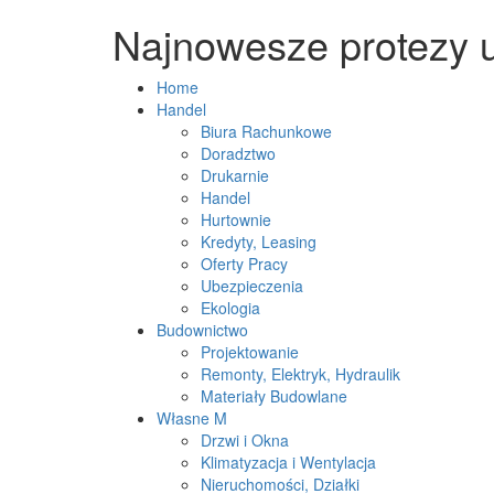
Najnowesze protezy u
Home
Handel
Biura Rachunkowe
Doradztwo
Drukarnie
Handel
Hurtownie
Kredyty, Leasing
Oferty Pracy
Ubezpieczenia
Ekologia
Budownictwo
Projektowanie
Remonty, Elektryk, Hydraulik
Materiały Budowlane
Własne M
Drzwi i Okna
Klimatyzacja i Wentylacja
Nieruchomości, Działki