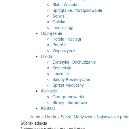
Ślub i Wesele
Sprzątanie, Porządkowanie
Serwis
Opieka
Inne Usługi
Odprężenie
Hotele i Noclegi
Podróże
Wypoczynek
Uroda
Dietetyka, Odchudzanie
Kosmetyki
Leczenie
Salony Kosmetyczne
Sprzęt Medyczny
Aplikacje
Oprogramowanie
Strony Internetowe
Kontakt
Home
»
Uroda
»
Sprzęt Medyczny
»
Najnowesze prote
Najnowesze protezy uda i podudzia