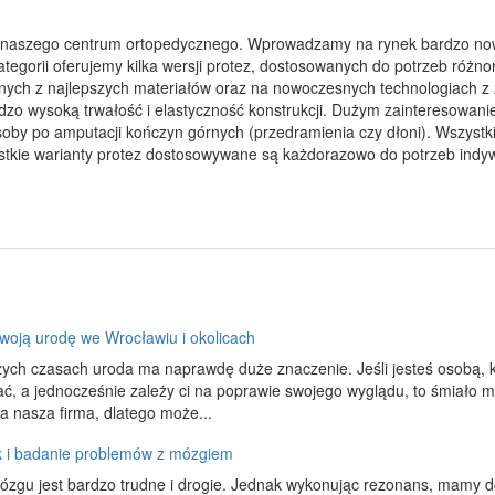
ci naszego centrum ortopedycznego. Wprowadzamy na rynek bardzo now
egorii oferujemy kilka wersji protez, dostosowanych do potrzeb różno
ych z najlepszych materiałów oraz na nowoczesnych technologiach z z
dzo wysoką trwałość i elastyczność konstrukcji. Dużym zainteresowani
osoby po amputacji kończyn górnych (przedramienia czy dłoni). Wszyst
ystkie warianty protez dostosowywane są każdorazowo do potrzeb indyw
woją urodę we Wrocławiu i okolicach
zych czasach uroda ma naprawdę duże znaczenie. Jeśli jesteś osobą, kt
ć, a jednocześnie zależy ci na poprawie swojego wyglądu, to śmiało m
ła nasza firma, dlatego może...
k i badanie problemów z mózgiem
ózgu jest bardzo trudne i drogie. Jednak wykonując rezonans, mamy 