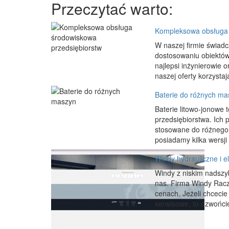
Przeczytać warto:
Kompleksowa obsługa 
W naszej firmie świad
dostosowaniu obiektów
najlepsi inżynierowie 
naszej oferty korzystaj
Baterie do różnych ma
Baterie litowo-jonowe t
przedsiębiorstwa. Ich
stosowane do różnego
posiadamy kilka wersji 
Windy hydrauliczne i e
Windy z niskim nadszyb
nas. Firma Windy Racz
cenach. Jeżeli chceci
serwisowe, to dzwońcie 