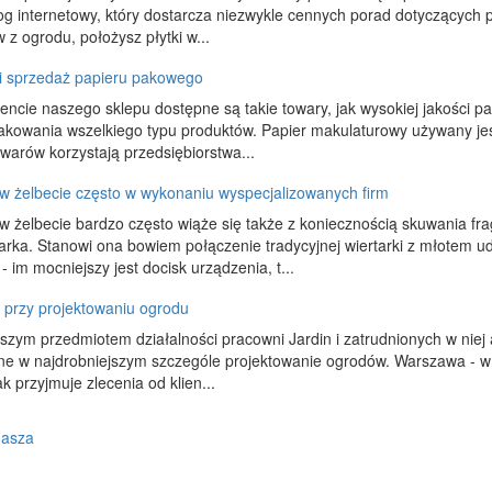
og internetowy, który dostarcza niezwykle cennych porad dotyczącyc
 z ogrodu, położysz płytki w...
i sprzedaż papieru pakowego
ncie naszego sklepu dostępne są takie towary, jak wysokiej jakości
kowania wszelkiego typu produktów. Papier makulaturowy używany jest ta
warów korzystają przedsiębiorstwa...
w żelbecie często w wykonaniu wyspecjalizowanych firm
w żelbecie bardzo często wiąże się także z koniecznością skuwania fr
arka. Stanowi ona bowiem połączenie tradycyjnej wiertarki z młote
 im mocniejszy jest docisk urządzenia, t...
 przy projektowaniu ogrodu
szym przedmiotem działalności pracowni Jardin i zatrudnionych w niej ar
e w najdrobniejszym szczególe projektowanie ogrodów. Warszawa - w 
k przyjmuje zlecenia od klien...
dasza