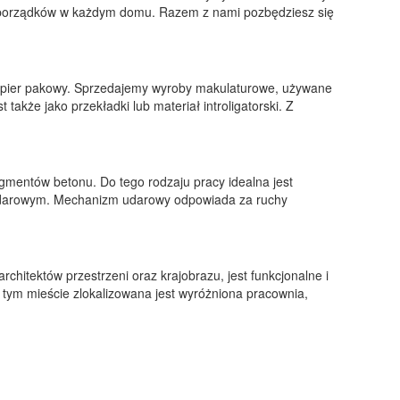
h porządków w każdym domu. Razem z nami pozbędziesz się
 papier pakowy. Sprzedajemy wyroby makulaturowe, używane
kże jako przekładki lub materiał introligatorski. Z
agmentów betonu. Do tego rodzaju pracy idealna jest
m udarowym. Mechanizm udarowy odpowiada za ruchy
chitektów przestrzeni oraz krajobrazu, jest funkcjonalne i
tym mieście zlokalizowana jest wyróżniona pracownia,