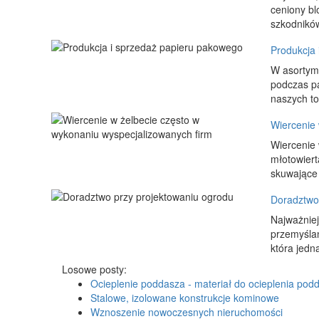
ceniony bl
szkodników
Produkcja 
W asortyme
podczas pa
naszych to
Wiercenie 
Wiercenie 
młotowiert
skuwające -
Doradztwo
Najważniej
przemyślan
która jedna
Losowe posty:
Ocieplenie poddasza - materiał do ocieplenia pod
Stalowe, izolowane konstrukcje kominowe
Wznoszenie nowoczesnych nieruchomości