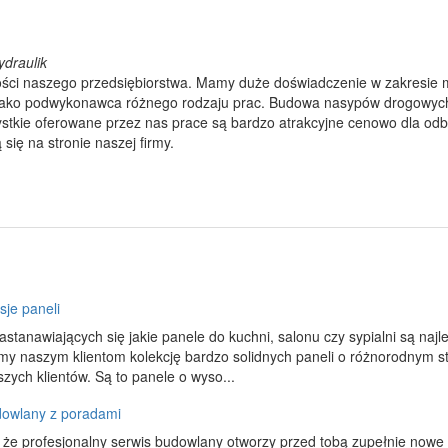
ydraulik
ci naszego przedsiębiorstwa. Mamy duże doświadczenie w zakresie m
jako podwykonawca różnego rodzaju prac. Budowa nasypów drogowych r
ystkie oferowane przez nas prace są bardzo atrakcyjne cenowo dla od
się na stronie naszej firmy.
je paneli
astanawiających się jakie panele do kuchni, salonu czy sypialni są najl
y naszym klientom kolekcję bardzo solidnych paneli o różnorodnym s
zych klientów. Są to panele o wyso...
dowlany z poradami
 że profesjonalny serwis budowlany otworzy przed tobą zupełnie now