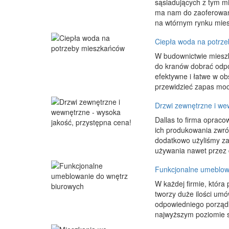
sąsiadujących z tym mi
ma nam do zaoferowani
na wtórnym rynku mies
Ciepła woda na potrz
W budownictwie mieszka
do kranów dobrać odpo
efektywne i łatwe w ob
przewidzieć zapas mocy
Drzwi zewnętrzne i we
Dallas to firma opraco
ich produkowania zwró
dodatkowo użyliśmy za
używania nawet przez d
Funkcjonalne umeblow
W każdej firmie, która 
tworzy duże ilości um
odpowiedniego porządk
najwyższym poziomie s