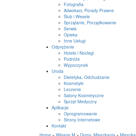
Fotografia
Adwokaci, Porady Prawne
Ślub i Wesele
Sprzątanie, Porządkowanie
Serwis
Opieka
Inne Usługi
Odprężenie
Hotele i Noclegi
Podróże
Wypoczynek
Uroda
Dietetyka, Odchudzanie
Kosmetyki
Leczenie
Salony Kosmetyczne
Sprzęt Medyczny
Aplikacje
Oprogramowanie
Strony Internetowe
Kontakt
Home
»
Własne M
»
Domy, Mieszkania
»
Mieszka