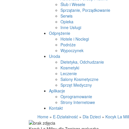
Ślub i Wesele
Sprzątanie, Porządkowanie
Serwis
Opieka
Inne Usługi
Odprężenie
Hotele i Noclegi
Podróże
Wypoczynek
Uroda
Dietetyka, Odchudzanie
Kosmetyki
Leczenie
Salony Kosmetyczne
Sprzęt Medyczny
Aplikacje
Oprogramowanie
Strony Internetowe
Kontakt
Home
»
E-Działalność
»
Dla Dzieci
»
Kocyk La Mil
Kocyk La Millou dla Twojego maluszka