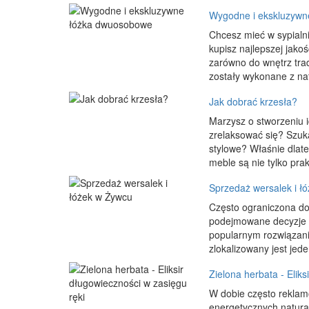
Wygodne i ekskluzywn
Chcesz mieć w sypialn
kupisz najlepszej jak
zarówno do wnętrz trad
zostały wykonane z na
Jak dobrać krzesła?
Marzysz o stworzeniu 
zrelaksować się? Szuka
stylowe? Właśnie dlate
meble są nie tylko prak
Sprzedaż wersalek i ł
Często ograniczona d
podejmowane decyzje 
popularnym rozwiązanie
zlokalizowany jest jed
Zielona herbata - Eliks
W dobie często rekla
energetycznych natural