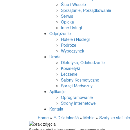
Ślub i Wesele
Sprzątanie, Porządkowanie
Serwis
Opieka
Inne Usługi
Odprężenie
Hotele i Noclegi
Podróże
Wypoczynek
Uroda
Dietetyka, Odchudzanie
Kosmetyki
Leczenie
Salony Kosmetyczne
Sprzęt Medyczny
Aplikacje
Oprogramowanie
Strony Internetowe
Kontakt
Home
»
E-Działalność
»
Meble
»
Szafy ze stali n
Szafy ze stali nierdzewnej - zastosowanie