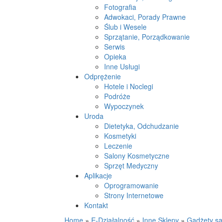
Fotografia
Adwokaci, Porady Prawne
Ślub i Wesele
Sprzątanie, Porządkowanie
Serwis
Opieka
Inne Usługi
Odprężenie
Hotele i Noclegi
Podróże
Wypoczynek
Uroda
Dietetyka, Odchudzanie
Kosmetyki
Leczenie
Salony Kosmetyczne
Sprzęt Medyczny
Aplikacje
Oprogramowanie
Strony Internetowe
Kontakt
Home
»
E-Działalność
»
Inne Sklepy
»
Gadżety s