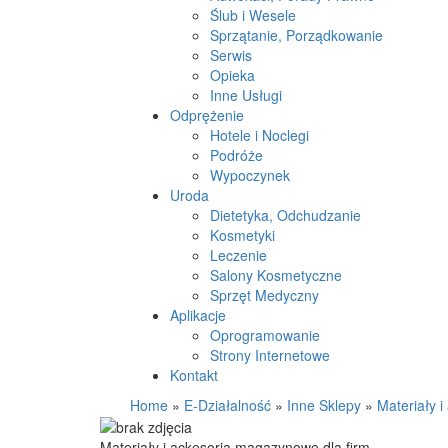
Ślub i Wesele
Sprzątanie, Porządkowanie
Serwis
Opieka
Inne Usługi
Odprężenie
Hotele i Noclegi
Podróże
Wypoczynek
Uroda
Dietetyka, Odchudzanie
Kosmetyki
Leczenie
Salony Kosmetyczne
Sprzęt Medyczny
Aplikacje
Oprogramowanie
Strony Internetowe
Kontakt
Home
»
E-Działalność
»
Inne Sklepy
»
Materiały 
Materiały i ackesoria magazynowe dla firm