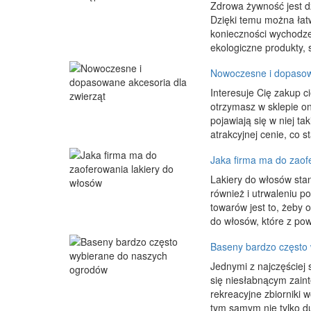
Zdrowa żywność jest dz
Dzięki temu można łat
konieczności wychodze
ekologiczne produkty, 
Nowoczesne i dopasowa
Interesuje Cię zakup 
otrzymasz w sklepie on
pojawiają się w niej ta
atrakcyjnej cenie, co s
Jaka firma ma do zaof
Lakiery do włosów stan
również i utrwaleniu po
towarów jest to, żeby o
do włosów, które z pow
Baseny bardzo często
Jednymi z najczęściej 
się niesłabnącym zain
rekreacyjne zbiorniki 
tym samym nie tylko du