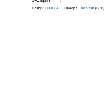
www.aqua-life.net.pl
Design:
TEMPLATED
Images:
Unsplash
(
CC0
)