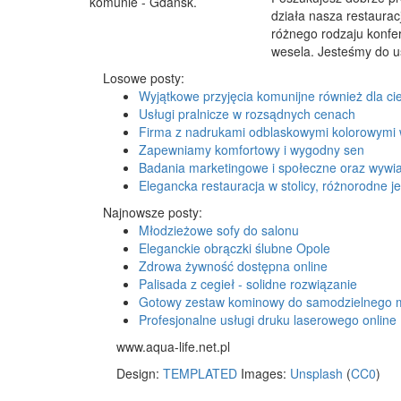
działa nasza restaurac
różnego rodzaju konfer
wesela. Jesteśmy do us
Losowe posty:
Wyjątkowe przyjęcia komunijne również dla cie
Usługi pralnicze w rozsądnych cenach
Firma z nadrukami odblaskowymi kolorowymi 
Zapewniamy komfortowy i wygodny sen
Badania marketingowe i społeczne oraz wywiad
Elegancka restauracja w stolicy, różnorodne j
Najnowsze posty:
Młodzieżowe sofy do salonu
Eleganckie obrączki ślubne Opole
Zdrowa żywność dostępna online
Palisada z cegieł - solidne rozwiązanie
Gotowy zestaw kominowy do samodzielnego 
Profesjonalne usługi druku laserowego online
www.aqua-life.net.pl
Design:
TEMPLATED
Images:
Unsplash
(
CC0
)