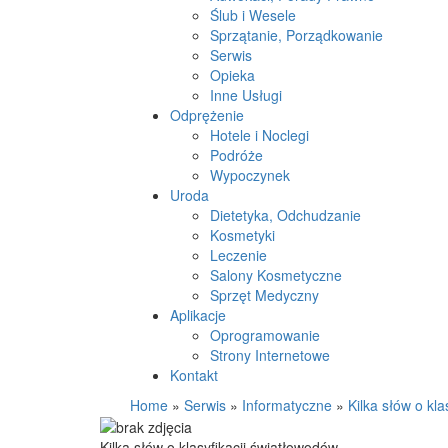
Ślub i Wesele
Sprzątanie, Porządkowanie
Serwis
Opieka
Inne Usługi
Odprężenie
Hotele i Noclegi
Podróże
Wypoczynek
Uroda
Dietetyka, Odchudzanie
Kosmetyki
Leczenie
Salony Kosmetyczne
Sprzęt Medyczny
Aplikacje
Oprogramowanie
Strony Internetowe
Kontakt
Home
»
Serwis
»
Informatyczne
»
Kilka słów o kl
Kilka słów o klasyfikacji światłowodów