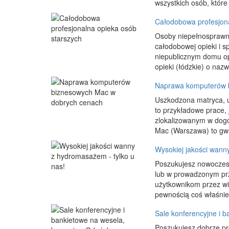
wszystkich osób, które
Całodobowa profesjona
Osoby niepełnosprawn
całodobowej opieki i s
niepublicznym domu opi
opieki (łódzkie) o nazw
Naprawa komputerów 
Uszkodzona matryca, u
to przykładowe prace,
zlokalizowanym w dogo
Mac (Warszawa) to gwa
Wysokiej jakości wann
Poszukujesz nowoczesn
lub w prowadzonym prz
użytkownikom przez wi
pewnością coś właśnie 
Sale konferencyjne i 
Poszukujesz dobrze pr