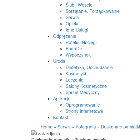
Ślub i Wesele
Sprzątanie, Porządkowanie
Serwis
Opieka
Inne Usługi
Odprężenie
Hotele i Noclegi
Podróże
Wypoczynek
Uroda
Dietetyka, Odchudzanie
Kosmetyki
Leczenie
Salony Kosmetyczne
Sprzęt Medyczny
Aplikacje
Oprogramowanie
Strony Internetowe
Kontakt
Home
»
Serwis
»
Fotografia
»
Doskonałe pamiątki
Doskonałe pamiątki z Twojego wesela