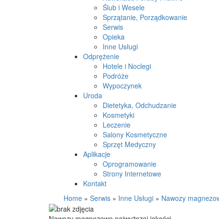
Ślub i Wesele
Sprzątanie, Porządkowanie
Serwis
Opieka
Inne Usługi
Odprężenie
Hotele i Noclegi
Podróże
Wypoczynek
Uroda
Dietetyka, Odchudzanie
Kosmetyki
Leczenie
Salony Kosmetyczne
Sprzęt Medyczny
Aplikacje
Oprogramowanie
Strony Internetowe
Kontakt
Home
»
Serwis
»
Inne Usługi
»
Nawozy magnezowe
Nawozy magnezowe najwyższej jakości