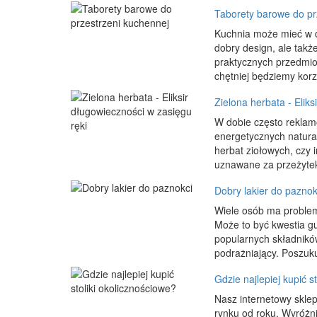
Taborety barowe do pr
Kuchnia może mieć w d
dobry design, ale tak
praktycznych przedmio
chętniej będziemy korzy
Zielona herbata - Eliks
W dobie często rekla
energetycznych natural
herbat ziołowych, czy 
uznawane za przeżytek.
Dobry lakier do paznok
Wiele osób ma problem
Może to być kwestia gu
popularnych składników
podrażniający. Poszuku
Gdzie najlepiej kupić s
Nasz internetowy skle
rynku od roku. Wyróżn