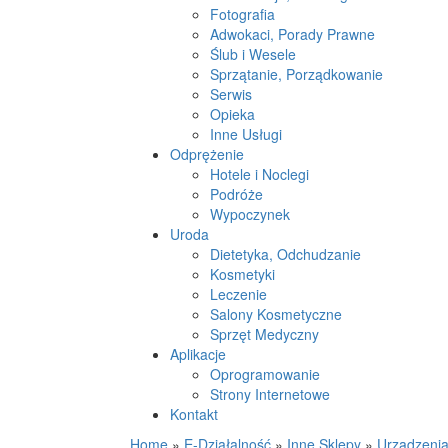
Fotografia
Adwokaci, Porady Prawne
Ślub i Wesele
Sprzątanie, Porządkowanie
Serwis
Opieka
Inne Usługi
Odprężenie
Hotele i Noclegi
Podróże
Wypoczynek
Uroda
Dietetyka, Odchudzanie
Kosmetyki
Leczenie
Salony Kosmetyczne
Sprzęt Medyczny
Aplikacje
Oprogramowanie
Strony Internetowe
Kontakt
Home
»
E-Działalność
»
Inne Sklepy
»
Urządzenia